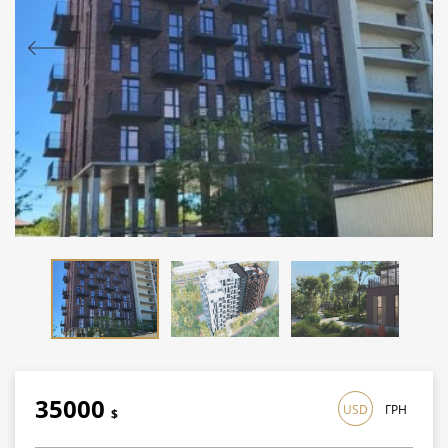
35000
USD
ГРН
$
1015000