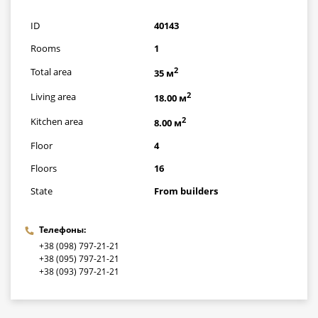
грн
ID
40143
Rooms
1
2
Total area
35 м
2
Living area
18.00 м
2
Kitchen area
8.00 м
Floor
4
Floors
16
State
From builders
Телефоны:
+38 (098) 797-21-21
+38 (095) 797-21-21
+38 (093) 797-21-21