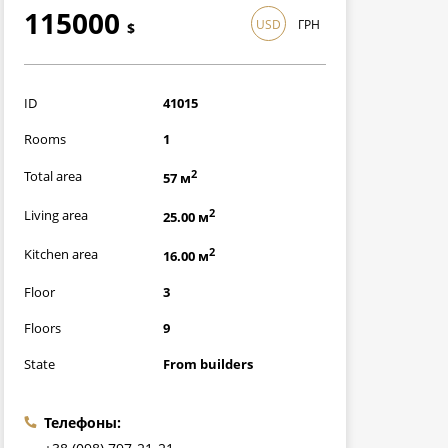
115000
USD
ГРН
$
3335000
грн
ID
41015
Rooms
1
2
Total area
57 м
2
Living area
25.00 м
2
Kitchen area
16.00 м
Floor
3
Floors
9
State
From builders
Телефоны: