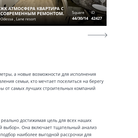
ПРОДА
ЖК АТМОСФЕРА КВАРТИРА С
КВАРТИ
Square
ID
СОВРЕМЕННЫМ РЕМОНТОМ.
ФОНТАН
44/30/14
42427
Odessa , Lane resort
Odessa , u
 метры, а новые возможности для исполнения
ения семьи, кто мечтает поселиться на берегу
ры от самых лучших строительных компаний
 реально достижимая цель для всех наших
й выбор». Она включает тщательный анализ
 подбор наиболее выгодной рассрочки для