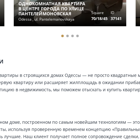
ОДНОКОМНАТНАЯ КВАРТИРА
В ЦЕНТРЕ ГОРОДА ПО УЛИЦЕ
Square
ID
ПАНТЕЛЕЙМОНОВСКАЯ
70/18/45
37141
Odessa , ul. Pantelemanovskaya
ТИ
ь, квартиры в строящихся домах Одессы — не просто квадратные
ервую квартиру или расширяет жилплощадь в ожидании прибавл
стицию в недвижимость, мы поможем отыскать и купить кварти
нном доме, построенном по самым новейшим технологиям — это
ты, используя проверенную временем концепцию «Правильны
ь лучшие. Наш клиент получает полное сопровождение сделки,