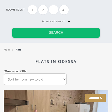
1
2
3
4+
ROOMS COUNT
Advanced search
SEARCH
Main
Flats
FLATS IN ODESSA
Объектов: 2389
40000 $