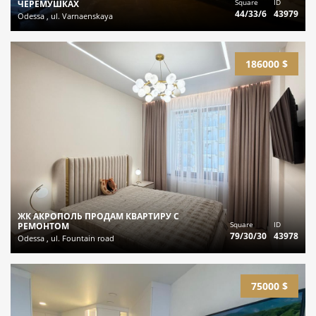
Square
ID
ЧЕРЕМУШКАХ
44/33/6
43979
Odessa , ul. Varnaenskaya
186000 $
ЖК АКРОПОЛЬ ПРОДАМ КВАРТИРУ С
Square
ID
РЕМОНТОМ
79/30/30
43978
Odessa , ul. Fountain road
75000 $