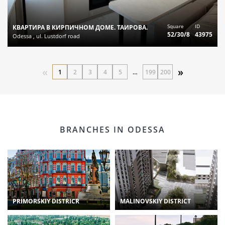
Square
ID
КВАРТИРА В КИРПИЧНОМ ДОМЕ. ТАИРОВА.
52/30/8
43975
Odessa , ul. Lustdorf road
«
»
1
2
3
4
5
…
199
200
BRANCHES IN ODESSA
PRIMORSKIY DISTRICR
MALINOVSKIY DISTRICT