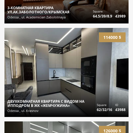
3-КОМНАТНАЯ КВАРТИРА
Square
ID
УЛ.АК.ЗАБОЛОТНОГО/КРЫМСКАЯ
64.5/39/8.9
43989
Odessa , ul. Academician Zabolotnaya
114000 $
ДВУХКОМНАТНАЯ КВАРТИРА С ВИДОМ НА
Square
ID
ИППОДРОМ В ЖК «ЖЕМЧУЖИНА»
62/32/16
43988
Odessa , ul. Krasnov
126000 $