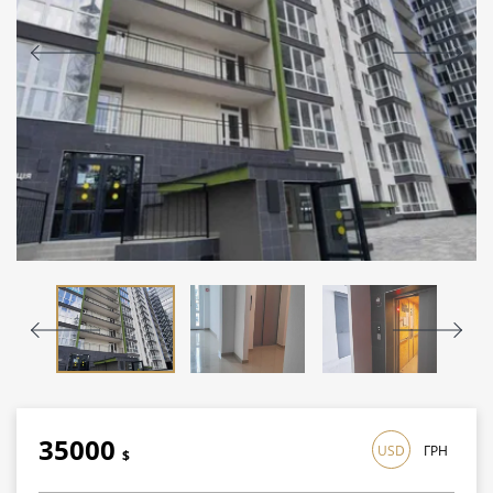
35000
USD
ГРН
$
1015000