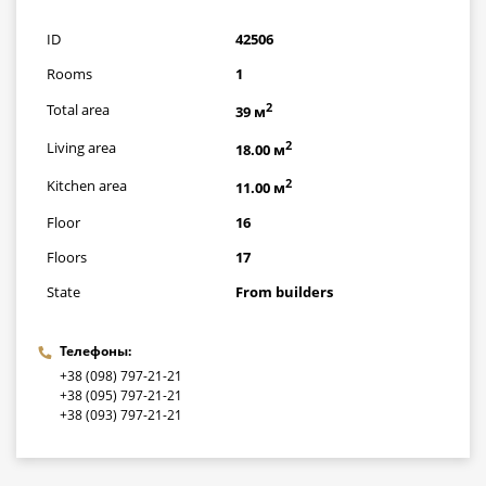
грн
ID
42506
Rooms
1
2
Total area
39 м
2
Living area
18.00 м
2
Kitchen area
11.00 м
Floor
16
Floors
17
State
From builders
Телефоны:
+38 (098) 797-21-21
+38 (095) 797-21-21
+38 (093) 797-21-21