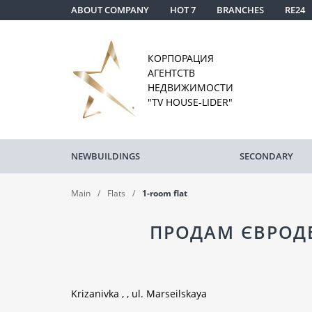
ABOUT COMPANY
HOT 7
BRANCHES
RE24
КОРПОРАЦИЯ
АГЕНТСТВ
НЕДВИЖИМОСТИ
"TV HOUSE-LIDER"
NEWBUILDINGS
SECONDARY
Main
Flats
1-room flat
ПРОДАМ ЄВРОДВ
Krizanivka , , ul. Marseilskaya