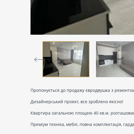
Пропонується до продажу євродвушка з ремонтом
Дизайнерський проект, все зроблено якісно!
Квартира загальною площею 40 кв.м. розташован
Преміум техніка, меблі, повна комплектація, гар