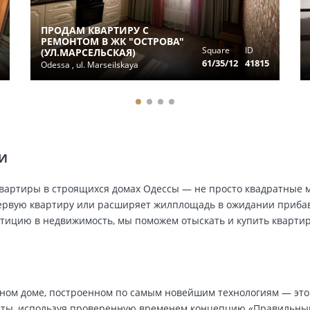
ПРОДАМ КВАРТИРУ С
РЕМОНТОМ В ЖК "ОСТРОВА"
Square
ID
(УЛ.МАРСЕЛЬСКАЯ)
61/35/12
41815
Odessa , ul. Marseilskaya
ТИ
ь, квартиры в строящихся домах Одессы — не просто квадратные
ервую квартиру или расширяет жилплощадь в ожидании прибавл
стицию в недвижимость, мы поможем отыскать и купить кварти
нном доме, построенном по самым новейшим технологиям — это
ты, используя проверенную временем концепцию «Правильны