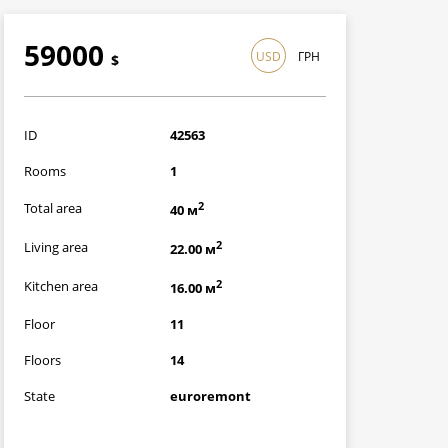
59000
USD
ГРН
$
1711000
грн
ID
42563
Rooms
1
2
Total area
40 м
2
Living area
22.00 м
2
Kitchen area
16.00 м
Floor
11
Floors
14
State
euroremont