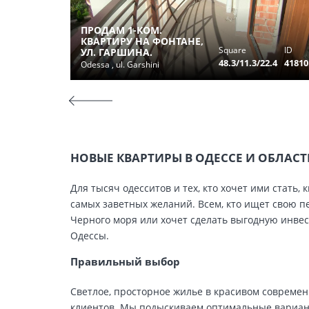
ПРОДАМ 1-КОМ.
КВАРТИРУ НА ФОНТАНЕ,
Square
ID
УЛ. ГАРШИНА.
48.3/11.3/22.4
41810
Odessa , ul. Garshini
НОВЫЕ КВАРТИРЫ В ОДЕССЕ И ОБЛАС
Для тысяч одесситов и тех, кто хочет ими стат
самых заветных желаний. Всем, кто ищет свою п
Черного моря или хочет сделать выгодную инве
Одессы.
Правильный выбор
Светлое, просторное жилье в красивом совреме
клиентов. Мы подыскиваем оптимальные вариан