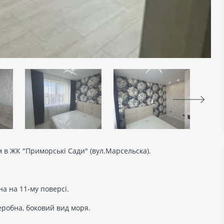
 в ЖК "Приморські Сади" (вул.Марсельска).
а на 11-му поверсі.
деробна, боковий вид моря.