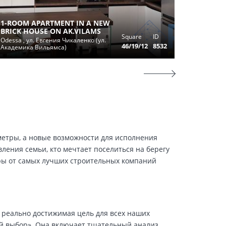
1-ROOM APARTMENT IN A NEW
ПРОДАМ
BRICK HOUSE ON AK.VILAMS
Square
ID
КОРФУ
Odessa , ул. Евгения Чикаленко (ул.
46/19/12
8532
Академика Вильямса)
Odessa , C
 метры, а новые возможности для исполнения
ения семьи, кто мечтает поселиться на берегу
ры от самых лучших строительных компаний
 реально достижимая цель для всех наших
й выбор». Она включает тщательный анализ