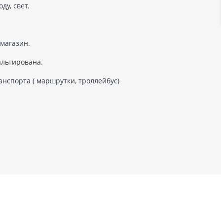
ду, свет.
 магазин.
альтирована.
анспорта ( маршрутки, троллейбус)