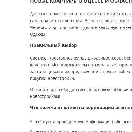
НОВЫЕ КВАРТИРЫ В ОДЕССЕ И ОБЛАС
Для тысяч одесситов и тех, кто хочет ими стат
самых заветных желаний. Всем, кто ищет свою п
Черного моря или хочет сделать выгодную инве
Одессы.
Правильный выбор
Светлое, просторное жилье в красивом совреме
клиентов. Мы подыскиваем оптимальные вариан
застройщиков и их предложений с целью выбрат
покупки новостройки.
Откройте для себя динамичный, яркий, полный 
новостройкам!
Что получают клиенты корпорации агент
свежую и проверенную информацию обо всех 
экскурсии по готовым и строящимся домам;