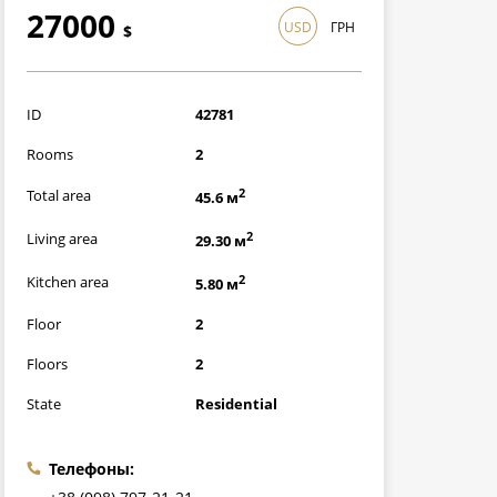
27000
USD
ГРН
$
783000
грн
ID
42781
Rooms
2
2
Total area
45.6 м
2
Living area
29.30 м
2
Kitchen area
5.80 м
Floor
2
Floors
2
State
Residential
Телефоны: