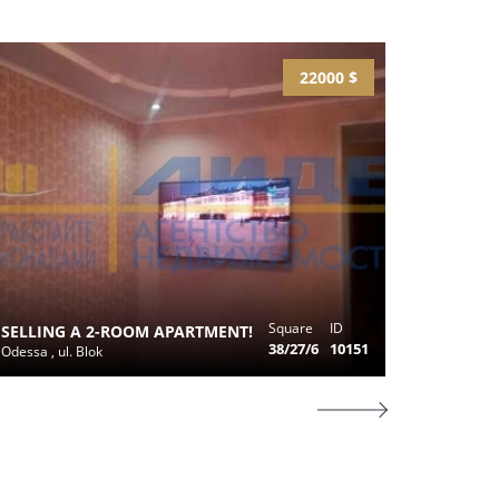
22000 $
ДВУХКО
КВАРТИ
ДАВИД
Square
ID
SELLING A 2-ROOM APARTMENT!
Odessa , u
38/27/6
10151
Odessa , ul. Blok
Zatonsky)