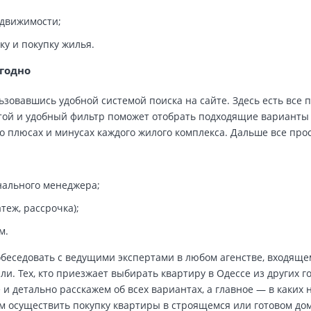
едвижимости;
у и покупку жилья.
ыгодно
зовавшись удобной системой поиска на сайте. Здесь есть все 
стой и удобный фильтр поможет отобрать подходящие варианты
о плюсах и минусах каждого жилого комплекса. Дальше все прос
нального менеджера;
теж, рассрочка);
м.
обеседовать с ведущими экспертами в любом агенстве, входящ
ли. Тех, кто приезжает выбирать квартиру в Одессе из других г
 и детально расскажем об всех вариантах, а главное — в каких
м осуществить покупку квартиры в строящемся или готовом до