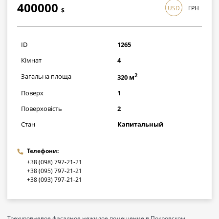
400000
USD
ГРН
$
грн
ID
1265
Кімнат
4
2
Загальна площа
320 м
Поверх
1
Поверховість
2
Стан
Капитальный
Телефони:
+38 (098) 797-21-21
+38 (095) 797-21-21
+38 (093) 797-21-21
Трехуровневое фасадное нежилое помещение в Покровском