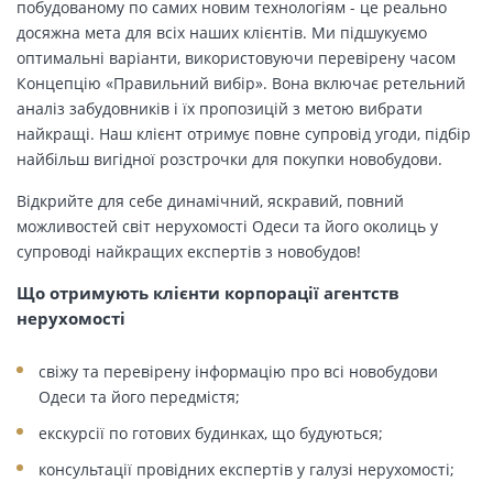
побудованому по самих новим технологіям - це реально
досяжна мета для всіх наших клієнтів. Ми підшукуємо
оптимальні варіанти, використовуючи перевірену часом
Концепцію «Правильний вибір». Вона включає ретельний
аналіз забудовників і їх пропозицій з метою вибрати
найкращі. Наш клієнт отримує повне супровід угоди, підбір
найбільш вигідної розстрочки для покупки новобудови.
Відкрийте для себе динамічний, яскравий, повний
можливостей світ нерухомості Одеси та його околиць у
супроводі найкращих експертів з новобудов!
Що отримують клієнти корпорації агентств
нерухомості
свіжу та перевірену інформацію про всі новобудови
Одеси та його передмістя;
екскурсії по готових будинках, що будуються;
консультації провідних експертів у галузі нерухомості;