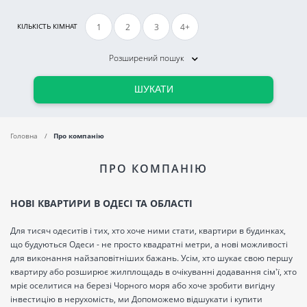
1
2
3
4+
КІЛЬКІСТЬ КІМНАТ
Розширений пошук
ШУКАТИ
Головна
Про компанію
ПРО КОМПАНІЮ
НОВІ КВАРТИРИ В ОДЕСІ ТА ОБЛАСТІ
Для тисяч одеситів і тих, хто хоче ними стати, квартири в будинках,
що будуються Одеси - не просто квадратні метри, а нові можливості
для виконання найзаповітніших бажань. Усім, хто шукає свою першу
квартиру або розширює жилплощадь в очікуванні додавання сім'ї, хто
мріє оселитися на березі Чорного моря або хоче зробити вигідну
інвестицію в нерухомість, ми Допоможемо відшукати і купити