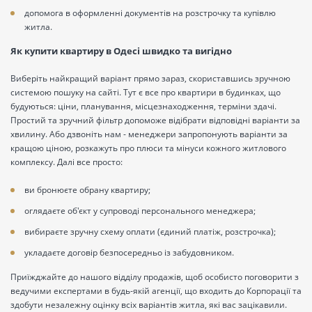
допомога в оформленні документів на розстрочку та купівлю
житла.
Як купити квартиру в Одесі швидко та вигідно
Виберіть найкращий варіант прямо зараз, скориставшись зручною
системою пошуку на сайті. Тут є все про квартири в будинках, що
будуються: ціни, планування, місцезнаходження, терміни здачі.
Простий та зручний фільтр допоможе відібрати відповідні варіанти за
хвилину. Або дзвоніть нам - менеджери запропонують варіанти за
кращою ціною, розкажуть про плюси та мінуси кожного житлового
комплексу. Далі все просто:
ви бронюєте обрану квартиру;
оглядаєте об'єкт у супроводі персонального менеджера;
вибираєте зручну схему оплати (єдиний платіж, розстрочка);
укладаєте договір безпосередньо із забудовником.
Приїжджайте до нашого відділу продажів, щоб особисто поговорити з
ведучими експертами в будь-якій агенції, що входить до Корпорації та
здобути незалежну оцінку всіх варіантів житла, які вас зацікавили.