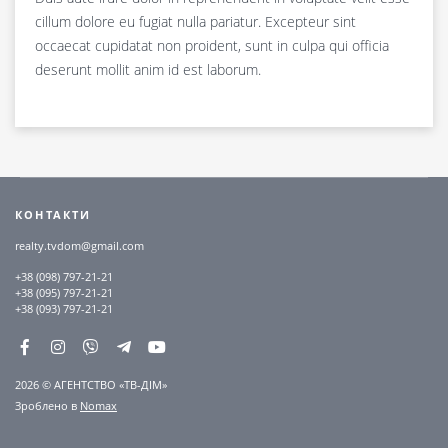
cillum dolore eu fugiat nulla pariatur. Excepteur sint
occaecat cupidatat non proident, sunt in culpa qui officia
deserunt mollit anim id est laborum.
КОНТАКТИ
realty.tvdom@gmail.com
+38 (098) 797-21-21
+38 (095) 797-21-21
+38 (093) 797-21-21
2026 © АГЕНТСТВО «ТВ-ДІМ»
Зроблено в
Nomax