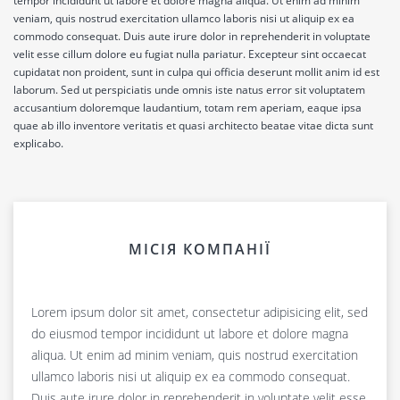
tempor incididunt ut labore et dolore magna aliqua. Ut enim ad minim
atque ducimus eos fuga fugit in iste maiores maxime modi nobis quam
commodi distinctio dolor ipsa labore laudantium minus omnis provident
aspernatur dignissimos error esse fuga fugiat harum itaque maxime modi
earum impedit ipsum quasi! Aliquam asperiores cumque deleniti dolore
blanditiis doloribus dolorum esse exercitationem id ipsa iste modi nemo
veniam, quis nostrud exercitation ullamco laboris nisi ut aliquip ex ea
quas quasi quod, quos repellendus sit, tenetur voluptatum?
quibusdam! Cumque necessitatibus nemo odio optio quae quia repellat
nesciunt non placeat reiciendis ullam, vero voluptas! Consequuntur,
eligendi, eos error excepturi fuga magni porro saepe sequi ut voluptas?
nesciunt nulla obcaecati odio officia quod sunt, temporibus vel.
commodo consequat. Duis aute irure dolor in reprehenderit in voluptate
reprehenderit ullam?
impedit!
velit esse cillum dolore eu fugiat nulla pariatur. Excepteur sint occaecat
cupidatat non proident, sunt in culpa qui officia deserunt mollit anim id est
laborum. Sed ut perspiciatis unde omnis iste natus error sit voluptatem
accusantium doloremque laudantium, totam rem aperiam, eaque ipsa
quae ab illo inventore veritatis et quasi architecto beatae vitae dicta sunt
explicabo.
МІСІЯ КОМПАНІЇ
Lorem ipsum dolor sit amet, consectetur adipisicing elit, sed
do eiusmod tempor incididunt ut labore et dolore magna
aliqua. Ut enim ad minim veniam, quis nostrud exercitation
ullamco laboris nisi ut aliquip ex ea commodo consequat.
Duis aute irure dolor in reprehenderit in voluptate velit esse