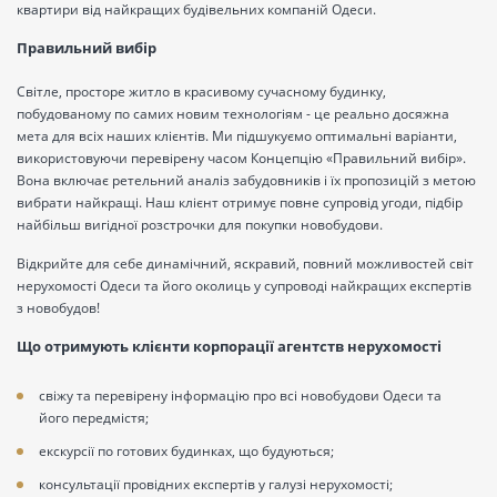
квартири від найкращих будівельних компаній Одеси.
Правильний вибір
Світле, просторе житло в красивому сучасному будинку,
побудованому по самих новим технологіям - це реально досяжна
мета для всіх наших клієнтів. Ми підшукуємо оптимальні варіанти,
використовуючи перевірену часом Концепцію «Правильний вибір».
Вона включає ретельний аналіз забудовників і їх пропозицій з метою
вибрати найкращі. Наш клієнт отримує повне супровід угоди, підбір
найбільш вигідної розстрочки для покупки новобудови.
Відкрийте для себе динамічний, яскравий, повний можливостей світ
нерухомості Одеси та його околиць у супроводі найкращих експертів
з новобудов!
Що отримують клієнти корпорації агентств нерухомості
свіжу та перевірену інформацію про всі новобудови Одеси та
його передмістя;
екскурсії по готових будинках, що будуються;
консультації провідних експертів у галузі нерухомості;