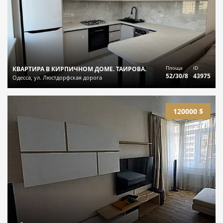
Площа
ID
КВАРТИРА В КИРПИЧНОМ ДОМЕ. ТАИРОВА.
52/30/8
43975
Одесса, ул. Люстдорфская дорога
120000 $