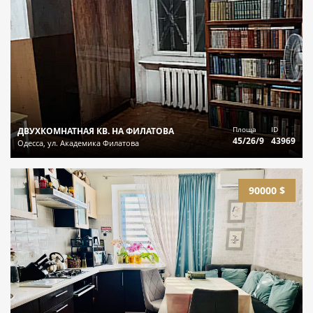
Площа
ID
ДВУХКОМНАТНАЯ КВ. НА ФИЛАТОВА
45/26/9
43969
Одесса, ул. Академика Филатова
90000 $