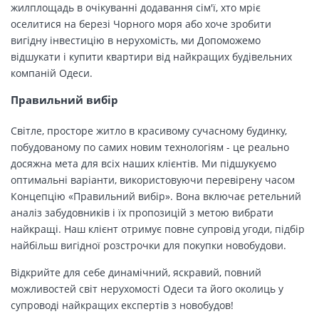
жилплощадь в очікуванні додавання сім'ї, хто мріє
оселитися на березі Чорного моря або хоче зробити
вигідну інвестицію в нерухомість, ми Допоможемо
відшукати і купити квартири від найкращих будівельних
компаній Одеси.
Правильний вибір
Світле, просторе житло в красивому сучасному будинку,
побудованому по самих новим технологіям - це реально
досяжна мета для всіх наших клієнтів. Ми підшукуємо
оптимальні варіанти, використовуючи перевірену часом
Концепцію «Правильний вибір». Вона включає ретельний
аналіз забудовників і їх пропозицій з метою вибрати
найкращі. Наш клієнт отримує повне супровід угоди, підбір
найбільш вигідної розстрочки для покупки новобудови.
Відкрийте для себе динамічний, яскравий, повний
можливостей світ нерухомості Одеси та його околиць у
супроводі найкращих експертів з новобудов!