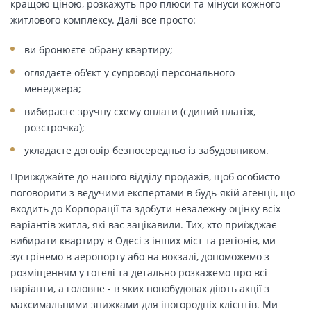
кращою ціною, розкажуть про плюси та мінуси кожного
житлового комплексу. Далі все просто:
ви бронюєте обрану квартиру;
оглядаєте об'єкт у супроводі персонального
менеджера;
вибираєте зручну схему оплати (єдиний платіж,
розстрочка);
укладаєте договір безпосередньо із забудовником.
Приїжджайте до нашого відділу продажів, щоб особисто
поговорити з ведучими експертами в будь-якій агенції, що
входить до Корпорації та здобути незалежну оцінку всіх
варіантів житла, які вас зацікавили. Тих, хто приїжджає
вибирати квартиру в Одесі з інших міст та регіонів, ми
зустрінемо в аеропорту або на вокзалі, допоможемо з
розміщенням у готелі та детально розкажемо про всі
варіанти, а головне - в яких новобудовах діють акції з
максимальними знижками для іногородніх клієнтів. Ми