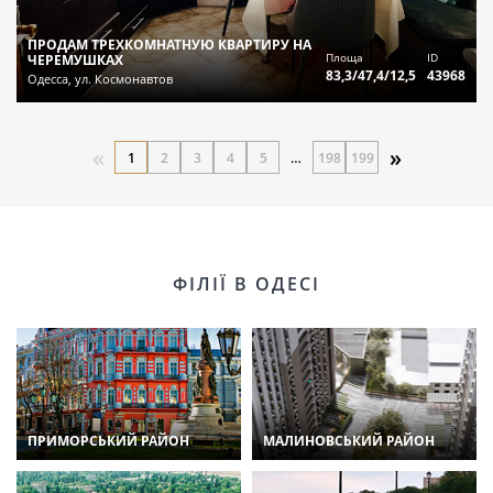
ПРОДАМ ТРЕХКОМНАТНУЮ КВАРТИРУ НА
Площа
ID
ЧЕРЕМУШКАХ
83,3/47,4/12,5
43968
Одесса, ул. Космонавтов
«
»
1
2
3
4
5
…
198
199
ФІЛІЇ В ОДЕСІ
ПРИМОРСЬКИЙ РАЙОН
МАЛИНОВСЬКИЙ РАЙОН