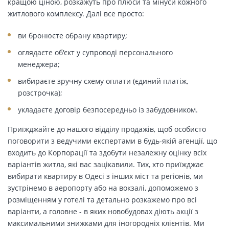
кращою ціною, розкажуть про плюси та мінуси кожного
житлового комплексу. Далі все просто:
ви бронюєте обрану квартиру;
оглядаєте об'єкт у супроводі персонального
менеджера;
вибираєте зручну схему оплати (єдиний платіж,
розстрочка);
укладаєте договір безпосередньо із забудовником.
Приїжджайте до нашого відділу продажів, щоб особисто
поговорити з ведучими експертами в будь-якій агенції, що
входить до Корпорації та здобути незалежну оцінку всіх
варіантів житла, які вас зацікавили. Тих, хто приїжджає
вибирати квартиру в Одесі з інших міст та регіонів, ми
зустрінемо в аеропорту або на вокзалі, допоможемо з
розміщенням у готелі та детально розкажемо про всі
варіанти, а головне - в яких новобудовах діють акції з
максимальними знижками для іногородніх клієнтів. Ми