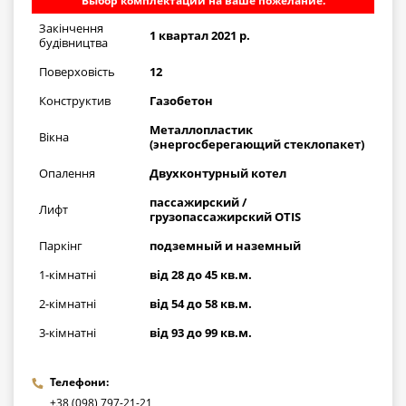
Выбор комплектации на ваше пожелание.
Закінчення
1 квартал 2021 р.
будівництва
Поверховість
12
Конструктив
Газобетон
Металлопластик
Вікна
(энергосберегающий стеклопакет)
Опалення
Двухконтурный котел
пассажирский /
Лифт
грузопассажирский OTIS
Паркінг
подземный и наземный
1-кімнатні
від 28 до 45 кв.м.
2-кімнатні
від 54 до 58 кв.м.
3-кімнатні
від 93 до 99 кв.м.
Телефони:
+38 (098) 797-21-21