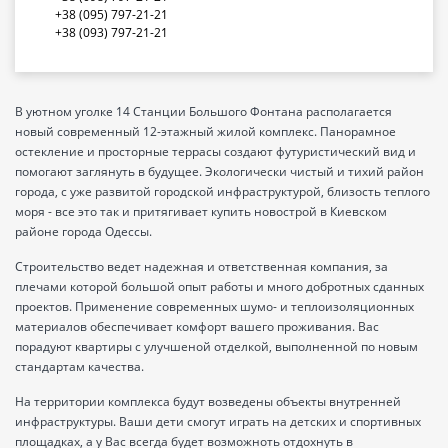
+38 (095) 797-21-21
+38 (093) 797-21-21
В уютном уголке 14 Станции Большого Фонтана располагается
новый современный 12-этажный жилой комплекс. Панорамное
остекление и просторные террасы создают футуристический вид и
помогают заглянуть в будущее. Экологически чистый и тихий район
города, с уже развитой городской инфраструктурой, близость теплого
моря - все это так и притягивает купить новострой в Киевском
районе города Одессы.
Строительство ведет надежная и ответственная компания, за
плечами которой большой опыт работы и много добротных сданных
проектов. Применение современных шумо- и теплоизоляционных
материалов обеспечивает комфорт вашего проживания. Вас
порадуют квартиры с улучшеной отделкой, выполненной по новым
стандартам качества.
На территории комплекса будут возведены объекты внутренней
инфраструктуры. Ваши дети смогут играть на детских и спортивных
площадках, а у Вас всегда будет возможноть отдохнуть в