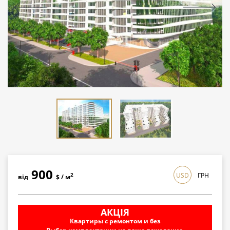
900
USD
ГРН
2
від
$ / м
26100
2
від
грн / м
АКЦІЯ
Квартиры с ремонтом и без