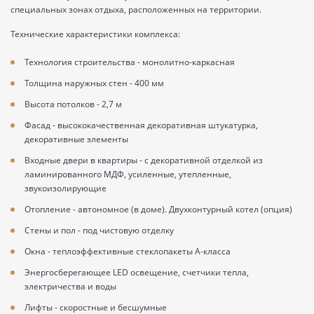
специальных зонах отдыха, расположенных на территории.
Технические характеристики комплекса:
Технология строительства
- монолитно-каркасная
Толщина наружных стен
- 400 мм
Высота потолков
- 2,7 м
Фасад
- высококачественная декоративная штукатурка,
декоративные элементы
Входные двери в квартиры
- с декоративной отделкой из
ламинированного МДФ, усиленные, утепленные,
звукоизолирующие
Отопление
- автономное (в доме). Двухконтурный котел (опция)
Стены и пол
- под чистовую отделку
Окна
- теплоэффективные стеклопакеты А-класса
Энергосберегающее LED освещение, счетчики тепла,
электричества и воды
Лифты
- скоростные и бесшумные