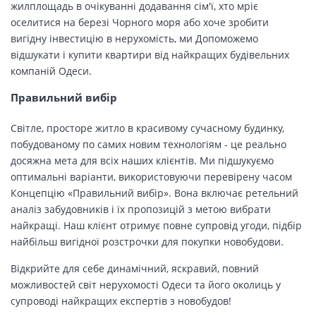
жилплощадь в очікуванні додавання сім'ї, хто мріє
оселитися на березі Чорного моря або хоче зробити
вигідну інвестицію в нерухомість, ми Допоможемо
відшукати і купити квартири від найкращих будівельних
компаній Одеси.
Правильний вибір
Світле, просторе житло в красивому сучасному будинку,
побудованому по самих новим технологіям - це реально
досяжна мета для всіх наших клієнтів. Ми підшукуємо
оптимальні варіанти, використовуючи перевірену часом
Концепцію «Правильний вибір». Вона включає ретельний
аналіз забудовників і їх пропозицій з метою вибрати
найкращі. Наш клієнт отримує повне супровід угоди, підбір
найбільш вигідної розстрочки для покупки новобудови.
Відкрийте для себе динамічний, яскравий, повний
можливостей світ нерухомості Одеси та його околиць у
супроводі найкращих експертів з новобудов!