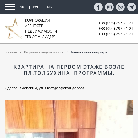
УКР
РУС
ENG
КОРПОРАЦИЯ
+38 (098) 797-21-21
АГЕНТСТВ
+38 (095) 797-21-21
НЕДВИЖИМОСТИ
+38 (093) 797-21-21
"ТВ ДОМ-ЛИДЕР"
Главная
Вторичная недвижимость
3-комнатная квартира
КВАРТИРА НА ПЕРВОМ ЭТАЖЕ ВОЗЛЕ
ПЛ.ТОЛБУХИНА. ПРОГРАММЫ.
Одесса, Киевский, ул. Люстдорфская дорога