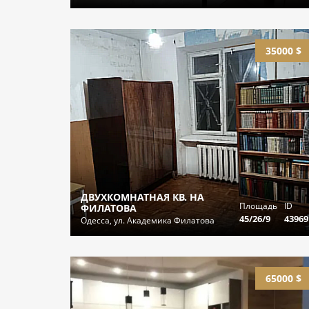
35000 $
ДВУХКОМНАТНАЯ КВ. НА
Площадь
ID
ФИЛАТОВА
45/26/9
43969
Одесса, ул. Академика Филатова
65000 $