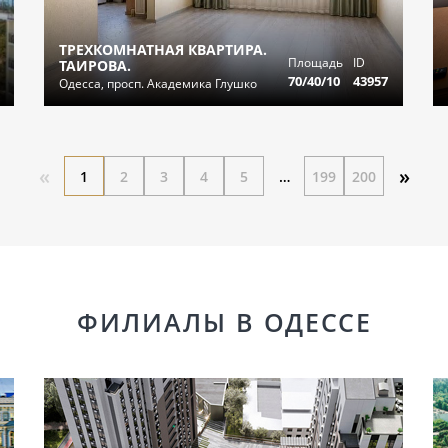
ТРЕХКОМНАТНАЯ КВАРТИРА.
Площадь
ID
ТАИРОВА.
70/40/10
43957
Одесса, просп. Академика Глушко
«
»
1
2
3
4
5
…
199
200
ФИЛИАЛЫ В ОДЕССЕ