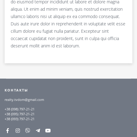
do eiusmod tempor incididunt ut labore et dolore magna
aliqua. Ut enim ad minim veniam, quis nostrud exercitation
ullamco laboris nisi ut aliquip ex ea commodo consequat.
Duis aute irure dolor in reprehenderit in voluptate velit esse
cillum dolore eu fugiat nulla pariatur. Excepteur sint
occaecat cupidatat non proident, sunt in culpa qui officia
deserunt mollit anim id est laborum.
КОНТАКТЫ
realty.tvdom@gmail.com
+38 (098) 797-21-21
+38 (095) 797-21-21
+38 (093) 797-21-21