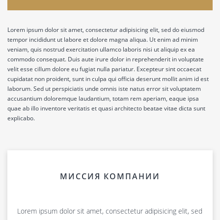
Lorem ipsum dolor sit amet, consectetur adipisicing elit, sed do eiusmod
Lorem ipsum dolor sit amet, consectetur adipisicing elit. Alias aspernatur
Lorem ipsum dolor sit amet, consectetur adipisicing elit. Alias autem
Lorem ipsum dolor sit amet, consectetur adipisicing elit. Ab ad aperiam
Lorem ipsum dolor sit amet, consectetur adipisicing elit. Alias dolorem
Lorem ipsum dolor sit amet, consectetur adipisicing elit. A, ab architecto,
tempor incididunt ut labore et dolore magna aliqua. Ut enim ad minim
atque ducimus eos fuga fugit in iste maiores maxime modi nobis quam
commodi distinctio dolor ipsa labore laudantium minus omnis provident
aspernatur dignissimos error esse fuga fugiat harum itaque maxime modi
earum impedit ipsum quasi! Aliquam asperiores cumque deleniti dolore
blanditiis doloribus dolorum esse exercitationem id ipsa iste modi nemo
veniam, quis nostrud exercitation ullamco laboris nisi ut aliquip ex ea
quas quasi quod, quos repellendus sit, tenetur voluptatum?
quibusdam! Cumque necessitatibus nemo odio optio quae quia repellat
nesciunt non placeat reiciendis ullam, vero voluptas! Consequuntur,
eligendi, eos error excepturi fuga magni porro saepe sequi ut voluptas?
nesciunt nulla obcaecati odio officia quod sunt, temporibus vel.
commodo consequat. Duis aute irure dolor in reprehenderit in voluptate
reprehenderit ullam?
impedit!
velit esse cillum dolore eu fugiat nulla pariatur. Excepteur sint occaecat
cupidatat non proident, sunt in culpa qui officia deserunt mollit anim id est
laborum. Sed ut perspiciatis unde omnis iste natus error sit voluptatem
accusantium doloremque laudantium, totam rem aperiam, eaque ipsa
quae ab illo inventore veritatis et quasi architecto beatae vitae dicta sunt
explicabo.
МИССИЯ КОМПАНИИ
Lorem ipsum dolor sit amet, consectetur adipisicing elit, sed