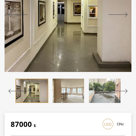
87000
USD
ГРН
$
2523000