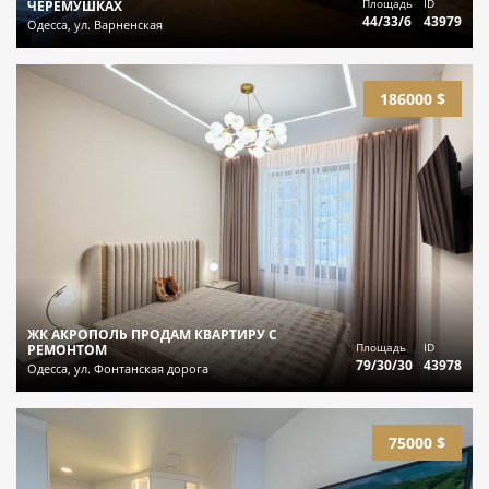
Площадь
ID
ЧЕРЕМУШКАХ
44/33/6
43979
Одесса, ул. Варненская
186000 $
ЖК АКРОПОЛЬ ПРОДАМ КВАРТИРУ С
Площадь
ID
РЕМОНТОМ
79/30/30
43978
Одесса, ул. Фонтанская дорога
75000 $