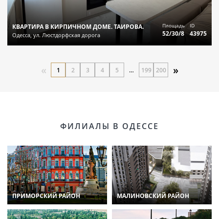
Площадь
ID
КВАРТИРА В КИРПИЧНОМ ДОМЕ. ТАИРОВА.
52/30/8
43975
Одесса, ул. Люстдорфская дорога
«
»
1
2
3
4
5
…
199
200
ФИЛИАЛЫ В ОДЕССЕ
ПРИМОРСКИЙ РАЙОН
МАЛИНОВСКИЙ РАЙОН