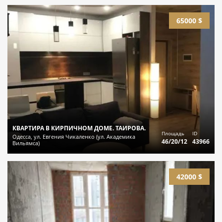
65000 $
КВАРТИРА В КИРПИЧНОМ ДОМЕ. ТАИРОВА.
Площадь
ID
Одесса, ул. Евгения Чикаленко (ул. Академика
46/20/12
43966
Вильямса)
42000 $