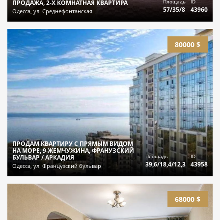
Площадь
ID
ПРОДАЖА, 2-Х КОМНАТНАЯ КВАРТИРА
57/35/8
43960
Одесса, ул. Среднефонтанская
80000 $
ПРОДАМ КВАРТИРУ С ПРЯМЫМ ВИДОМ
НА МОРЕ, 9 ЖЕМЧУЖИНА, ФРАНУЗСКИЙ
Площадь
ID
БУЛЬВАР / АРКАДИЯ
39,6/18,4/12,3
43958
Одесса, ул. Французский бульвар
68000 $