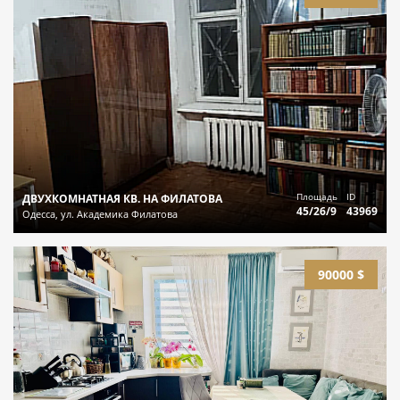
Площадь
ID
ДВУХКОМНАТНАЯ КВ. НА ФИЛАТОВА
45/26/9
43969
Одесса, ул. Академика Филатова
90000 $