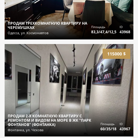
ПРОДАМ ТРЕХКОМНАТНУЮ КВАРТИРУ НА
Площадь
ID
ЧЕРЕМУШКАХ
83,3/47,4/12,5
43968
Одесса, ул. Космонавтов
115000 $
ПРОДАМ 2-Х КОМНАТНУЮ КВАРТИРУ С
РЕМОНТОМ И ВИДОМ НА МОРЕ В ЖК "ПАРК
Площадь
ID
ФОНТАНОВ" (ФОНТАНКА)
60/35/18
43967
Фонтанка, ул. Чехова