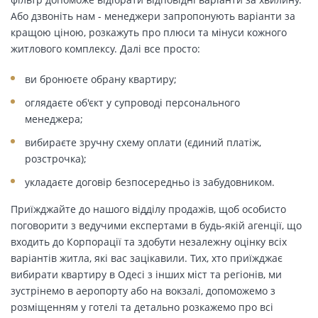
Або дзвоніть нам - менеджери запропонують варіанти за
кращою ціною, розкажуть про плюси та мінуси кожного
житлового комплексу. Далі все просто:
ви бронюєте обрану квартиру;
оглядаєте об'єкт у супроводі персонального
менеджера;
вибираєте зручну схему оплати (єдиний платіж,
розстрочка);
укладаєте договір безпосередньо із забудовником.
Приїжджайте до нашого відділу продажів, щоб особисто
поговорити з ведучими експертами в будь-якій агенції, що
входить до Корпорації та здобути незалежну оцінку всіх
варіантів житла, які вас зацікавили. Тих, хто приїжджає
вибирати квартиру в Одесі з інших міст та регіонів, ми
зустрінемо в аеропорту або на вокзалі, допоможемо з
розміщенням у готелі та детально розкажемо про всі