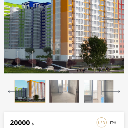
20000
USD
ГРН
$