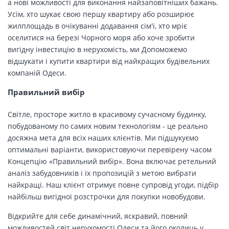
а нові можливості для виконання найзаповітніших бажань.
Усім, хто шукає свою першу квартиру або розширює
жилплощадь в очікуванні додавання сім'ї, хто мріє
оселитися на березі Чорного моря або хоче зробити
вигідну інвестицію в нерухомість, ми Допоможемо
відшукати і купити квартири від найкращих будівельних
компаній Одеси.
Правильний вибір
Світле, просторе житло в красивому сучасному будинку,
побудованому по самих новим технологіям - це реально
досяжна мета для всіх наших клієнтів. Ми підшукуємо
оптимальні варіанти, використовуючи перевірену часом
Концепцію «Правильний вибір». Вона включає ретельний
аналіз забудовників і їх пропозицій з метою вибрати
найкращі. Наш клієнт отримує повне супровід угоди, підбір
найбільш вигідної розстрочки для покупки новобудови.
Відкрийте для себе динамічний, яскравий, повний
можливостей світ нерухомості Одеси та його околиць у