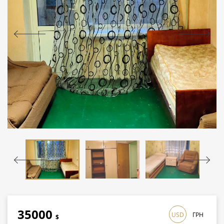
35000
USD
ГРН
$