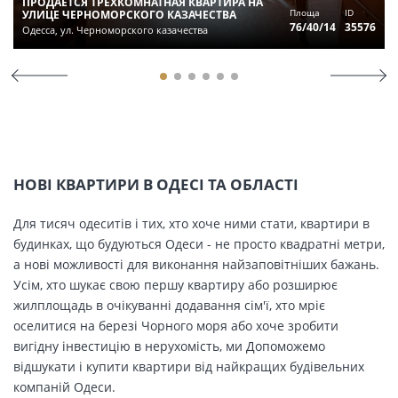
ПРОДАЕТСЯ ТРЕХКОМНАТНАЯ КВАРТИРА НА
Площа
ID
УЛИЦЕ ЧЕРНОМОРСКОГО КАЗАЧЕСТВА
76/40/14
35576
Одесса, ул. Черноморского казачества
НОВІ КВАРТИРИ В ОДЕСІ ТА ОБЛАСТІ
Для тисяч одеситів і тих, хто хоче ними стати, квартири в
будинках, що будуються Одеси - не просто квадратні метри,
а нові можливості для виконання найзаповітніших бажань.
Усім, хто шукає свою першу квартиру або розширює
жилплощадь в очікуванні додавання сім'ї, хто мріє
оселитися на березі Чорного моря або хоче зробити
вигідну інвестицію в нерухомість, ми Допоможемо
відшукати і купити квартири від найкращих будівельних
компаній Одеси.