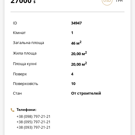
27000
USD
ГРН
$
783000
грн
ID
34947
Кімнат
1
2
Загальна площа
46 м
2
Жила площа
20,00 м
2
Площа кухні
20,00 м
Поверх
4
Поверховість
10
Стан
От строителей
Телефони:
+38 (098) 797-21-21
+38 (095) 797-21-21
+38 (093) 797-21-21