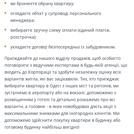
ви бронюєте обрану квартиру;
оглядаєте об'єкт у супроводі персонального
менеджера;
вибираєте зручну схему оплати (єдиний платіж,
розстрочка);
укладаєте договір безпосередньо із забудовником.
Приїжджайте до нашого відділу продажів, щоб особисто
поговорити з ведучими експертами в будь-якій агенції, що
входить до Корпорації та здобути незалежну оцінку всіх
варіантів житла, які вас зацікавили. Тих, хто приїжджає
вибирати квартиру в Одесі з інших міст та регіонів, ми
зустрінемо в аеропорту або на вокзалі, допоможемо з
розміщенням у готелі та детально розкажемо про всі
варіанти, а головне - в яких новобудовах діють акції з
максимальними знижками для іногородніх клієнтів. Ми
допоможемо здійснити покупку квартири в будинку або
готовому будинку найбільш вигідно!