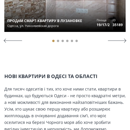
Площа
ID
ПРОДАМ СМАРТ-КВАРТИРУ В ЛУЗАНОВКЕ
19/17/2
35189
Одесса, ул. Николаевская дорога
НОВІ КВАРТИРИ В ОДЕСІ ТА ОБЛАСТІ
Для тисяч одеситів і тих, хто хоче ними стати, квартири в
будинках, що будуються Одеси - не просто квадратні метри,
а нові можливості для виконання найзаповітніших бажань.
Усім, хто шукає свою першу квартиру або розширює
жилплощадь в очікуванні додавання сім'ї, хто мріє
оселитися на березі Чорного моря або хоче зробити
вигідну інвестицію в нерухомість, ми Допоможемо