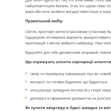
Для тисяч одеситів і тих, хто хоче ними стати, к
найзаповітніших бажань. Усім, хто шукає свою п
моря або хоче зробити вигідну інвестицію в нер
Правильний вибір
Світле, просторе житло в красивому сучасному бу
підшукуємо оптимальні варіанти, використовуючи
пропозицій з метою вибрати найкращі. Наш клієн
Відкрийте для себе динамічний, яскравий, повни
Що отримують клієнти корпорації агентст
свіжу та перевірену інформацію про всі новоб
екскурсії по готових будинках, що будуються;
консультації провідних експертів у галузі неру
допомога в оформленні документів на розстро
Як купити квартиру в Одесі швидко та виг