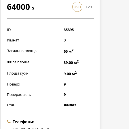
64000
USD
ГРН
$
1856000
грн
ID
35395
Кімнат
3
2
Загальна площа
65 м
2
Жила площа
39,00 м
2
Площа кухні
9,00 м
Поверх
9
Поверховість
9
Стан
Жилая
Телефони: