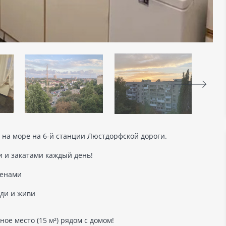
 на море на 6-й станции Люстдорфской дороги.
 и закатами каждый день!
тенами
оди и живи
ое место (15 м²) рядом с домом!