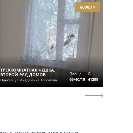
60000 $
ТРЕХКОМНАТНАЯ ЧЕШКА.
3-Х КО
Площа
ID
ВТОРОЙ РЯД ДОМОВ.
ЦЕНТРЕ
65/40/10
41299
Одесса, ул. Академика Королева
Одесса, у