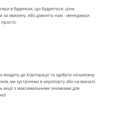
ири в будинках, що будуються: ціни,
и за хвилину. Або дзвоніть нам - менеджери
 просто:
о входить до Корпорації та здобути незалежну
іонів, ми зустрінемо в аеропорту або на вокзалі,
ть акції з максимальними знижками для
но!