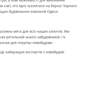
етри, а нові можливості для виконання
сім'ї, хто мріє оселитися на березі Чорного
ращих будівельних компаній Одеси.
осяжна мета для всіх наших клієнтів. Ми
є ретельний аналіз забудовників і їх
трочки для покупки новобудови.
оді найкращих експертів з новобудов!