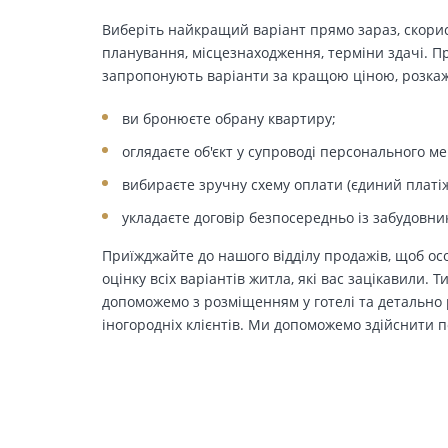
Виберіть найкращий варіант прямо зараз, скорис
планування, місцезнаходження, терміни здачі. Пр
запропонують варіанти за кращою ціною, розкажу
ви бронюєте обрану квартиру;
оглядаєте об'єкт у супроводі персонального м
вибираєте зручну схему оплати (єдиний платіж
укладаєте договір безпосередньо із забудовни
Приїжджайте до нашого відділу продажів, щоб осо
оцінку всіх варіантів житла, які вас зацікавили. 
допоможемо з розміщенням у готелі та детально р
іногородніх клієнтів. Ми допоможемо здійснити п