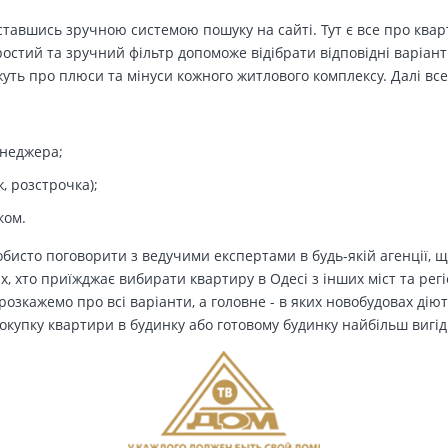
тавшись зручною системою пошуку на сайті. Тут є все про кварт
остий та зручний фільтр допоможе відібрати відповідні варіант
ть про плюси та мінуси кожного житлового комплексу. Далі все
енеджера;
, розстрочка);
ком.
бисто поговорити з ведучими експертами в будь-якій агенції, щ
Тих, хто приїжджає вибирати квартиру в Одесі з інших міст та рег
озкажемо про всі варіанти, а головне - в яких новобудовах дію
окупку квартири в будинку або готовому будинку найбільш вигід