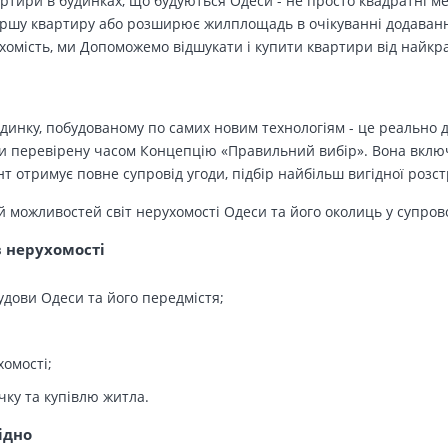
вартири в будинках, що будуються Одеси - не просто квадратні м
ершу квартиру або розширює жилплощадь в очікуванні додавання 
ухомість, ми Допоможемо відшукати і купити квартири від найк
динку, побудованому по самих новим технологіям - це реально д
 перевірену часом Концепцію «Правильний вибір». Вона включа
т отримує повне супровід угоди, підбір найбільш вигідної розс
й можливостей світ нерухомості Одеси та його околиць у супров
в нерухомості
удови Одеси та його передмістя;
хомості;
чку та купівлю житла.
ідно