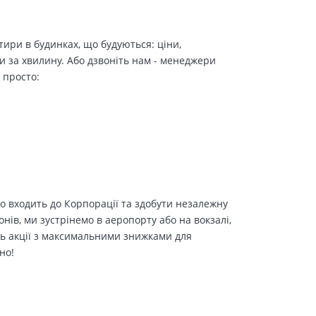
ири в будинках, що будуються: ціни,
и за хвилину. Або дзвоніть нам - менеджери
 просто:
о входить до Корпорації та здобути незалежну
іонів, ми зустрінемо в аеропорту або на вокзалі,
ть акції з максимальними знижками для
но!