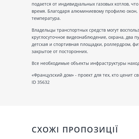
подается от индивидуальных газовых котлов, чт
время. Благодаря алюминиевому профилю окон, 
температура.
Владельцы транспортных средств могут воспольз
круглосуточное видеонаблюдение, охрана, два п
детская и спортивная площадки, роллердром, фит
закрытое от посторонних.
Все необходимые объекты инфраструктуры находя
«Французский дом» - проект для тех, кто ценит 
ID 35632
СХОЖІ ПРОПОЗИЦІЇ