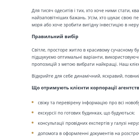
Для тисяч одеситів і тих, хто хоче ними стати, к
найзаповітніших бажань. Усім, хто шукає свою п
моря або хоче зробити вигідну інвестицію в нер
Правильний вибір
Світле, просторе житло в красивому сучасному бу
підшукуємо оптимальні варіанти, використовуючи
пропозицій з метою вибрати найкращі. Наш клієн
Відкрийте для себе динамічний, яскравий, повни
Що отримують клієнти корпорації агентст
свіжу та перевірену інформацію про всі новоб
екскурсії по готових будинках, що будуються;
консультації провідних експертів у галузі неру
допомога в оформленні документів на розстро