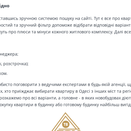
ідно
тавшись зручною системою пошуку на сайті. Тут є все про кварт
остий та зручний фільтр допоможе відібрати відповідні варіант
ть про плюси та мінуси кожного житлового комплексу. Далі все
енеджера;
, розстрочка);
ком.
бисто поговорити з ведучими експертами в будь-якій агенції, щ
Тих, хто приїжджає вибирати квартиру в Одесі з інших міст та рег
озкажемо про всі варіанти, а головне - в яких новобудовах дію
окупку квартири в будинку або готовому будинку найбільш вигід