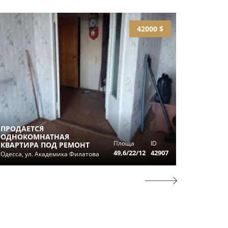
42000 $
ПРОДАЕТСЯ
ОДНОКОМНАТНАЯ
ПРОДА
Площа
ID
КВАРТИРА ПОД РЕМОНТ
КОММУ
49,6/22/12
42907
Одесса, ул. Академика Филатова
Одесса, у