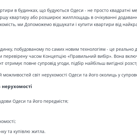
вартири в будинках, що будуються Одеси - не просто квадратні м
ершу квартиру або розширює жилплощадь в очікуванні додавання 
ухомість, ми Допоможемо відшукати і купити квартири від найк
динку, побудованому по самих новим технологіям - це реально д
 перевірену часом Концепцію «Правильний вибір». Вона включа
т отримує повне супровід угоди, підбір найбільш вигідної розс
й можливостей світ нерухомості Одеси та його околиць у супров
в нерухомості
удови Одеси та його передмістя;
хомості;
чку та купівлю житла.