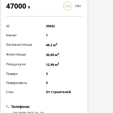
47000
USD
ГРН
$
1363000
грн
ID
35632
Кімнат
1
2
Загальна площа
48,2 м
2
Жила площа
30,00 м
2
Площа кухні
12,99 м
Поверх
3
Поверховість
5
Стан
От строителей
Телефони: