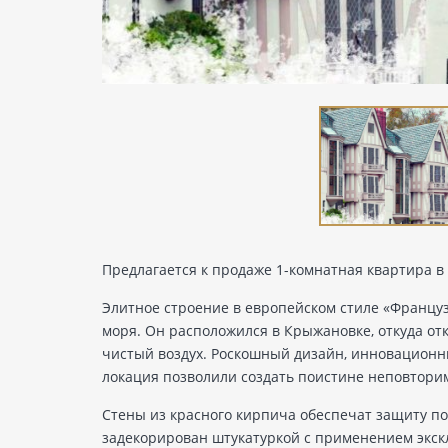
Предлагается к продаже 1-комнатная квартира в 
Элитное строение в европейском стиле «Француз
моря. Он расположился в Крыжановке, откуда от
чистый воздух. Роскошный дизайн, инновационн
локация позволили создать поистине неповтори
Стены из красного кирпича обеспечат защиту п
задекорирован штукатуркой с применением экск