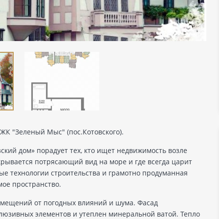
ЖК "Зеленый Мыс" (пос.Котовского).
ский дом» порадует тех, кто ищет недвижимость возле
крывается потрясающий вид на море и где всегда царит
ые технологии строительства и грамотно продуманная
мое пространство.
омещений от погодных влияний и шума. Фасад
люзивных элементов и утеплен минеральной ватой. Тепло