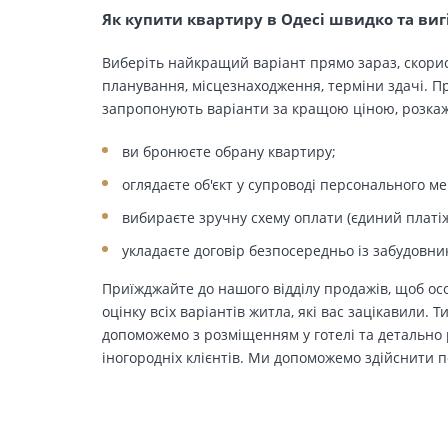
Як купити квартиру в Одесі швидко та виг
Виберіть найкращий варіант прямо зараз, скорис
планування, місцезнаходження, терміни здачі. Пр
запропонують варіанти за кращою ціною, розкажу
ви бронюєте обрану квартиру;
оглядаєте об'єкт у супроводі персонального м
вибираєте зручну схему оплати (єдиний платіж
укладаєте договір безпосередньо із забудовни
Приїжджайте до нашого відділу продажів, щоб осо
оцінку всіх варіантів житла, які вас зацікавили. 
допоможемо з розміщенням у готелі та детально р
іногородніх клієнтів. Ми допоможемо здійснити п