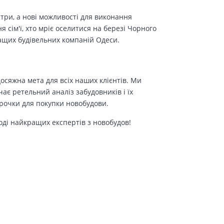
етри, а нові можливості для виконання
сім'ї, хто мріє оселитися на березі Чорного
ращих будівельних компаній Одеси.
осяжна мета для всіх наших клієнтів. Ми
є ретельний аналіз забудовників і їх
трочки для покупки новобудови.
оді найкращих експертів з новобудов!