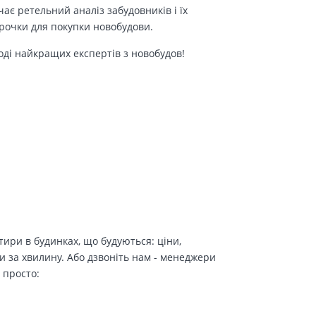
є ретельний аналіз забудовників і їх
трочки для покупки новобудови.
оді найкращих експертів з новобудов!
ири в будинках, що будуються: ціни,
и за хвилину. Або дзвоніть нам - менеджери
 просто: