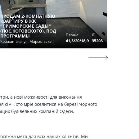
ПРОДАМ 2-КОМНАТНУЮ
КВАРТИРУ В ЖК
"ПРИМОРСКИЕ САДЫ"
2Х КОМ
(ПОС.КОТОВСКОГО). ПОД
ЦЕНТР, 
Площа
ID
ПРОГРАММЫ
ОЛЕШИ
41,3/20/18,9
35203
Крижанівка, ул. Марсельская
Одесса, 
етри, а нові можливості для виконання
сім'ї, хто мріє оселитися на березі Чорного
ращих будівельних компаній Одеси.
осяжна мета для всіх наших клієнтів. Ми