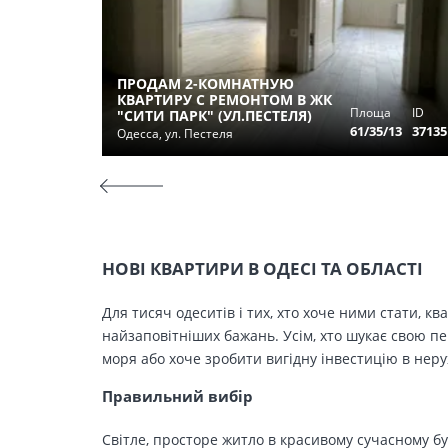
ПРОДАМ 2-КОМНАТНУЮ
КВАРТИРУ С РЕМОНТОМ В ЖК
Площа
ID
"СИТИ ПАРК" (УЛ.ПЕСТЕЛЯ)
61/35/13
37135
Одесса, ул. Пестеля
НОВІ КВАРТИРИ В ОДЕСІ ТА ОБЛАСТІ
Для тисяч одеситів і тих, хто хоче ними стати, к
найзаповітніших бажань. Усім, хто шукає свою п
моря або хоче зробити вигідну інвестицію в нер
Правильний вибір
Світле, просторе житло в красивому сучасному бу