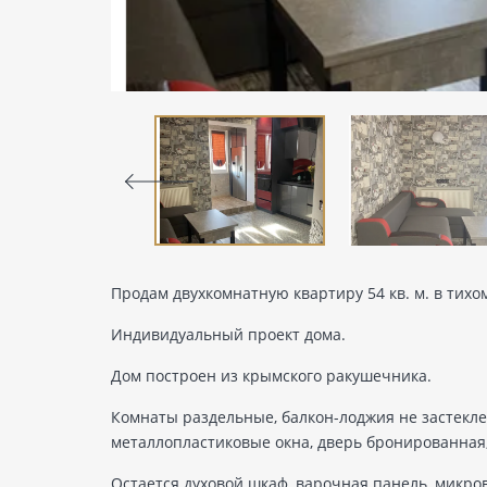
Продам двухкомнатную квартиру 54 кв. м. в тих
Индивидуальный проект дома.
Дом построен из крымского ракушечника.
Комнаты раздельные, балкон-лоджия не застекле
металлопластиковые окна, дверь бронированная, 
Остается духовой шкаф, варочная панель, микро