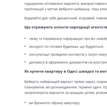
підшукуємо оптимальні варіанти, використовуючи
пропозицій з метою вибрати найкращі. Наш клієн
Відкрийте для себе динамічний, яскравий, повни
Що отримують клієнти корпорації агентст
свіжу та перевірену інформацію про всі новоб
екскурсії по готових будинках, що будуються;
консультації провідних експертів у галузі неру
допомога в оформленні документів на розстро
Як купити квартиру в Одесі швидко та виг
Виберіть найкращий варіант прямо зараз, скорис
планування, місцезнаходження, терміни здачі. Пр
запропонують варіанти за кращою ціною, розкажу
ви бронюєте обрану квартиру;