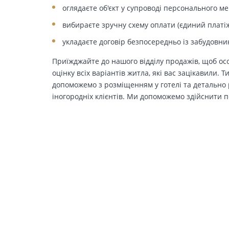
оглядаєте об'єкт у супроводі персонального м
вибираєте зручну схему оплати (єдиний платіж
укладаєте договір безпосередньо із забудовни
Приїжджайте до нашого відділу продажів, щоб осо
оцінку всіх варіантів житла, які вас зацікавили. 
допоможемо з розміщенням у готелі та детально р
іногородніх клієнтів. Ми допоможемо здійснити п