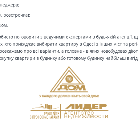
енеджера;
, розстрочка);
ком.
бисто поговорити з ведучими експертами в будь-якій агенції, щ
Тих, хто приїжджає вибирати квартиру в Одесі з інших міст та рег
озкажемо про всі варіанти, а головне - в яких новобудовах дію
окупку квартири в будинку або готовому будинку найбільш вигід