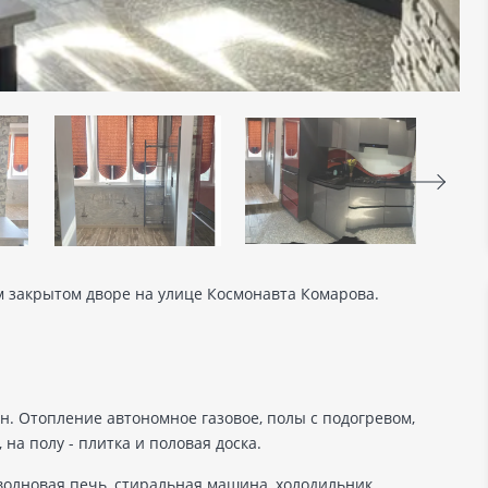
ом закрытом дворе на улице Космонавта Комарова.
н. Отопление автономное газовое, полы с подогревом,
на полу - плитка и половая доска.
волновая печь, стиральная машина, холодильник,