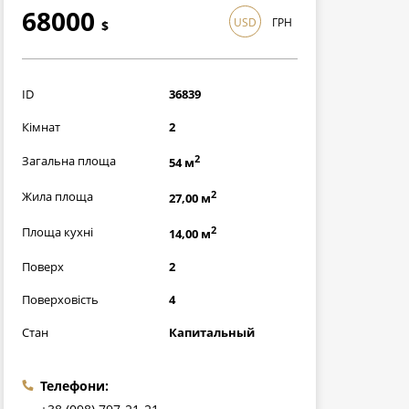
68000
USD
ГРН
$
1972000
грн
ID
36839
Кімнат
2
2
Загальна площа
54 м
2
Жила площа
27,00 м
2
Площа кухні
14,00 м
Поверх
2
Поверховість
4
Стан
Капитальный
Телефони: