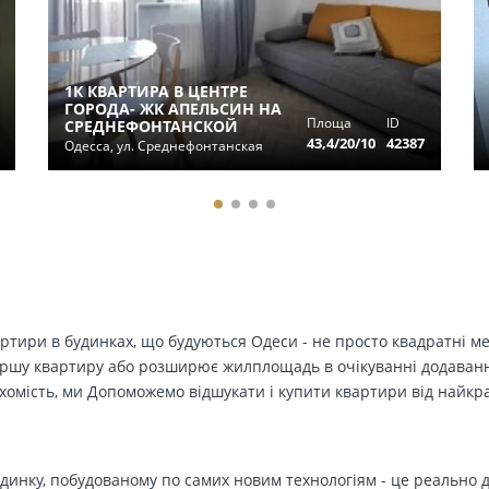
1К КВАРТИРА В ЦЕНТРЕ
ГОРОДА- ЖК АПЕЛЬСИН НА
Площа
ID
СРЕДНЕФОНТАНСКОЙ
43,4/20/10
42387
Одесса, ул. Среднефонтанская
вартири в будинках, що будуються Одеси - не просто квадратні м
ершу квартиру або розширює жилплощадь в очікуванні додавання 
ухомість, ми Допоможемо відшукати і купити квартири від найк
динку, побудованому по самих новим технологіям - це реально д