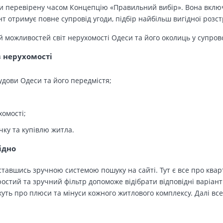
 перевірену часом Концепцію «Правильний вибір». Вона включа
т отримує повне супровід угоди, підбір найбільш вигідної розс
й можливостей світ нерухомості Одеси та його околиць у супров
в нерухомості
удови Одеси та його передмістя;
хомості;
чку та купівлю житла.
ідно
тавшись зручною системою пошуку на сайті. Тут є все про кварт
остий та зручний фільтр допоможе відібрати відповідні варіант
ть про плюси та мінуси кожного житлового комплексу. Далі все