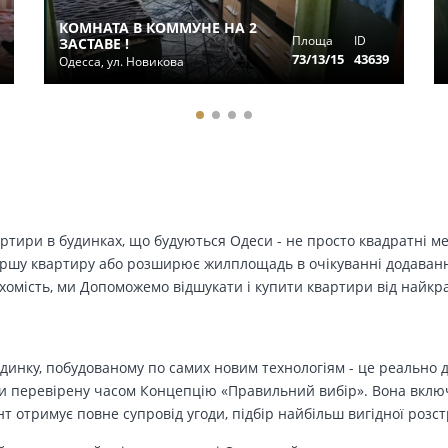
КОМНАТА В КОММУНЕ НА 2
Площа
ID
ЗАСТАВЕ !
73/13/15
43639
Одесса, ул. Новикова
вартири в будинках, що будуються Одеси - не просто квадратні м
ершу квартиру або розширює жилплощадь в очікуванні додавання 
ухомість, ми Допоможемо відшукати і купити квартири від найк
динку, побудованому по самих новим технологіям - це реально д
 перевірену часом Концепцію «Правильний вибір». Вона включа
т отримує повне супровід угоди, підбір найбільш вигідної розс