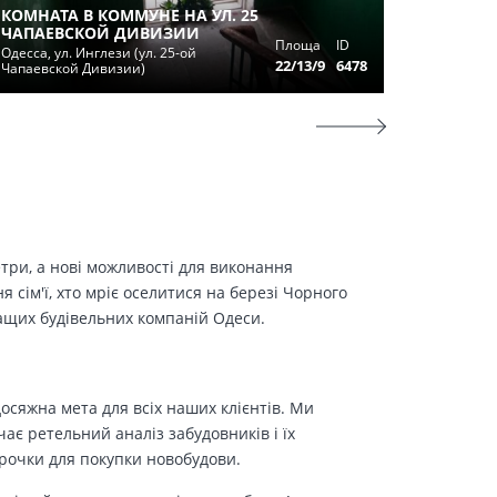
КОМНАТА В КОММУНЕ НА УЛ. 25
КОМНАТ
ЧАПАЕВСКОЙ ДИВИЗИИ
Площа
ID
АГРОН
Одесса, ул. Инглези (ул. 25-ой
22/13/9
6478
Чапаевской Дивизии)
Одесса, 
етри, а нові можливості для виконання
сім'ї, хто мріє оселитися на березі Чорного
ращих будівельних компаній Одеси.
осяжна мета для всіх наших клієнтів. Ми
є ретельний аналіз забудовників і їх
трочки для покупки новобудови.