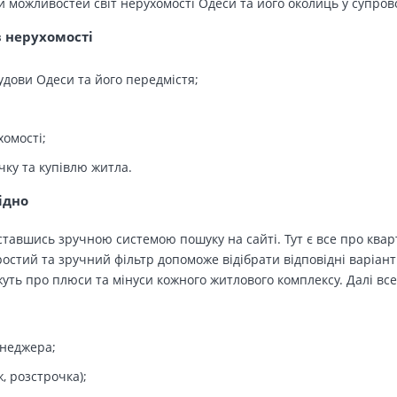
й можливостей світ нерухомості Одеси та його околиць у супров
в нерухомості
удови Одеси та його передмістя;
хомості;
чку та купівлю житла.
ідно
тавшись зручною системою пошуку на сайті. Тут є все про кварт
остий та зручний фільтр допоможе відібрати відповідні варіант
ть про плюси та мінуси кожного житлового комплексу. Далі все
енеджера;
, розстрочка);