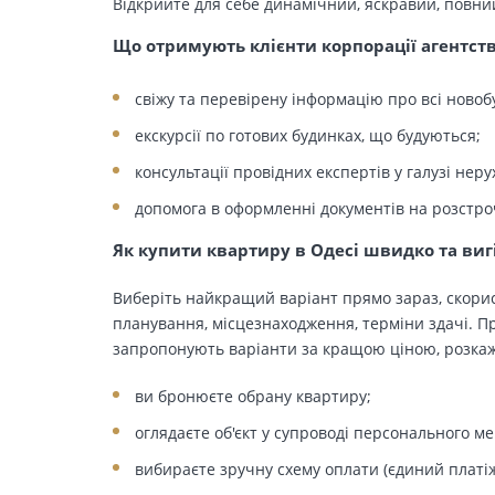
Відкрийте для себе динамічний, яскравий, повни
Що отримують клієнти корпорації агентст
свіжу та перевірену інформацію про всі новоб
екскурсії по готових будинках, що будуються;
консультації провідних експертів у галузі неру
допомога в оформленні документів на розстро
Як купити квартиру в Одесі швидко та виг
Виберіть найкращий варіант прямо зараз, скорис
планування, місцезнаходження, терміни здачі. Пр
запропонують варіанти за кращою ціною, розкажу
ви бронюєте обрану квартиру;
оглядаєте об'єкт у супроводі персонального м
вибираєте зручну схему оплати (єдиний платіж