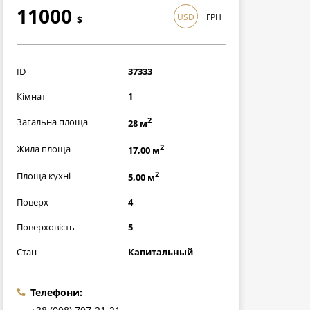
11000
USD
ГРН
$
319000
грн
ID
37333
Кімнат
1
2
Загальна площа
28 м
2
Жила площа
17,00 м
2
Площа кухні
5,00 м
Поверх
4
Поверховість
5
Стан
Капитальный
Телефони: