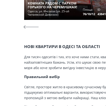
КОМНАТА РЯДОМ С ПАРКОМ
ГОРЬКОГО НА ЧЕРЕМУШКАХ!
Площа
ID
Одесса, ул. Инглези (ул. 25-ой
76/10/12
43841
Чапаевской Дивизии)
НОВІ КВАРТИРИ В ОДЕСІ ТА ОБЛАСТІ
Для тисяч одеситів і тих, хто хоче ними стати, к
найзаповітніших бажань. Усім, хто шукає свою п
моря або хоче зробити вигідну інвестицію в нер
Правильний вибір
Світле, просторе житло в красивому сучасному бу
підшукуємо оптимальні варіанти, використовуючи
пропозицій з метою вибрати найкращі. Наш клієн