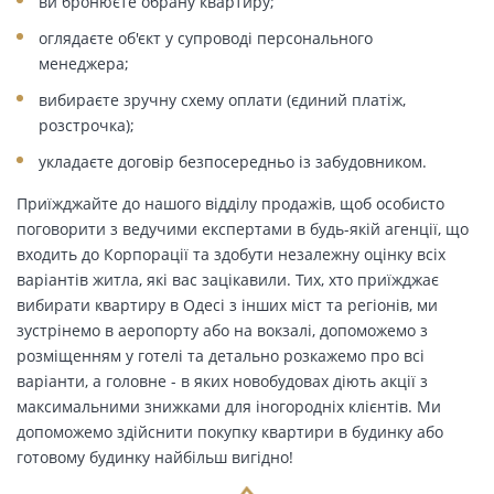
ви бронюєте обрану квартиру;
оглядаєте об'єкт у супроводі персонального
менеджера;
вибираєте зручну схему оплати (єдиний платіж,
розстрочка);
укладаєте договір безпосередньо із забудовником.
Приїжджайте до нашого відділу продажів, щоб особисто
поговорити з ведучими експертами в будь-якій агенції, що
входить до Корпорації та здобути незалежну оцінку всіх
варіантів житла, які вас зацікавили. Тих, хто приїжджає
вибирати квартиру в Одесі з інших міст та регіонів, ми
зустрінемо в аеропорту або на вокзалі, допоможемо з
розміщенням у готелі та детально розкажемо про всі
варіанти, а головне - в яких новобудовах діють акції з
максимальними знижками для іногородніх клієнтів. Ми
допоможемо здійснити покупку квартири в будинку або
готовому будинку найбільш вигідно!