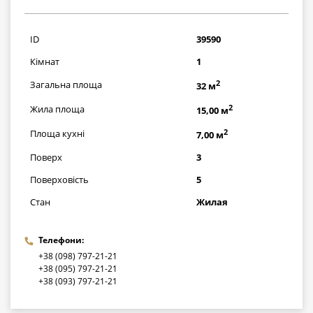
826500
грн
ID
39590
Кімнат
1
2
Загальна площа
32 м
2
Жила площа
15,00 м
2
Площа кухні
7,00 м
Поверх
3
Поверховість
5
Стан
Жилая
Телефони:
+38 (098) 797-21-21
+38 (095) 797-21-21
+38 (093) 797-21-21