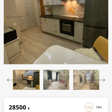
28500
USD
ГРН
$