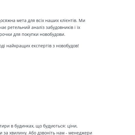
осяжна мета для всіх наших клієнтів. Ми
є ретельний аналіз забудовників і їх
трочки для покупки новобудови.
оді найкращих експертів з новобудов!
ири в будинках, що будуються: ціни,
и за хвилину. Або дзвоніть нам - менеджери