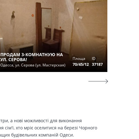
КВАРТИ
ФОНДЕ
ПРОДАМ 3-КОМНАТНУЮ НА
ТОЛБУХ
Площа
ID
УЛ. СЕРОВА!
ДЕЕТЕЛ
70/45/12
37187
Одесса, ул. Серова (ул. Мастерская)
Одесса, у
етри, а нові можливості для виконання
сім'ї, хто мріє оселитися на березі Чорного
ращих будівельних компаній Одеси.