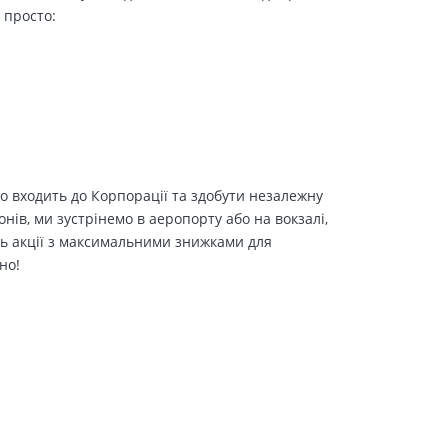
 просто:
о входить до Корпорації та здобути незалежну
іонів, ми зустрінемо в аеропорту або на вокзалі,
ть акції з максимальними знижками для
но!