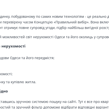
динку, побудованому по самих новим технологіям - це реально д
 перевірену часом Концепцію «Правильний вибір». Вона включа
т отримує повне супровід угоди, підбір найбільш вигідної розс
й можливостей світ нерухомості Одеси та його околиць у супров
в нерухомості
удови Одеси та його передмістя;
хомості;
чку та купівлю житла.
ідно
тавшись зручною системою пошуку на сайті. Тут є все про кварт
остий та зручний фільтр допоможе відібрати відповідні варіант