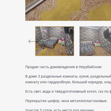
Продам часть домовладения в Нерубайском
В доме 3 раздельные комнаты, кухня, раздельный
комнату или гардеробную, большой коридор, кла
Есть свет, вода и твёрдотопливный котел, газ по ф
Перекрытие шифер, окна металлопластиковые.
Участок 5 соток, есть место под машину.