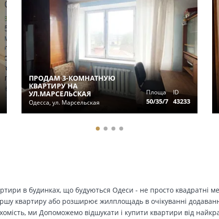
ПРОДАМ 3-КОМНАТНУЮ
КВАРТИРУ НА
Площа
ID
УЛ.МАРСЕЛЬСКАЯ
50/35/7
43233
Одесса, ул. Марсельская
вартири в будинках, що будуються Одеси - не просто квадратні м
ершу квартиру або розширює жилплощадь в очікуванні додавання 
ухомість, ми Допоможемо відшукати і купити квартири від найк