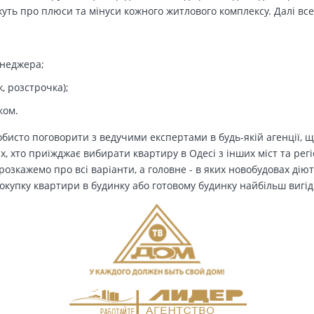
ть про плюси та мінуси кожного житлового комплексу. Далі все
енеджера;
, розстрочка);
ком.
бисто поговорити з ведучими експертами в будь-якій агенції, щ
Тих, хто приїжджає вибирати квартиру в Одесі з інших міст та рег
озкажемо про всі варіанти, а головне - в яких новобудовах дію
окупку квартири в будинку або готовому будинку найбільш вигід