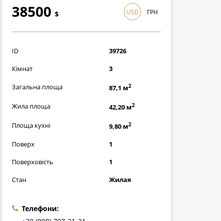
38500
USD
ГРН
$
1116500
грн
ID
39726
Кімнат
3
2
Загальна площа
87,1 м
2
Жила площа
42,20 м
2
Площа кухні
9,80 м
Поверх
1
Поверховість
1
Стан
Жилая
Телефони: