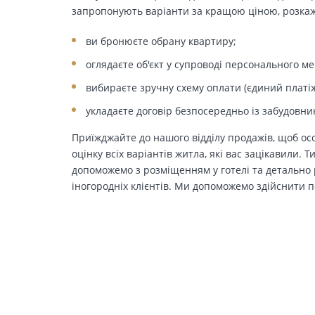
запропонують варіанти за кращою ціною, розкажу
ви бронюєте обрану квартиру;
оглядаєте об'єкт у супроводі персонального м
вибираєте зручну схему оплати (єдиний платіж
укладаєте договір безпосередньо із забудовни
Приїжджайте до нашого відділу продажів, щоб осо
оцінку всіх варіантів житла, які вас зацікавили. 
допоможемо з розміщенням у готелі та детально р
іногородніх клієнтів. Ми допоможемо здійснити п