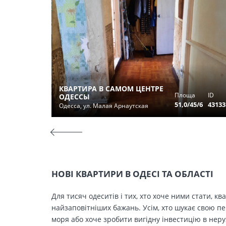
КВАРТИРА В САМОМ ЦЕНТРЕ
Площа
ID
ОДЕССЫ
51,0/45/6
43133
Одесса, ул. Малая Арнаутская
НОВІ КВАРТИРИ В ОДЕСІ ТА ОБЛАСТІ
Для тисяч одеситів і тих, хто хоче ними стати, к
найзаповітніших бажань. Усім, хто шукає свою п
моря або хоче зробити вигідну інвестицію в нер