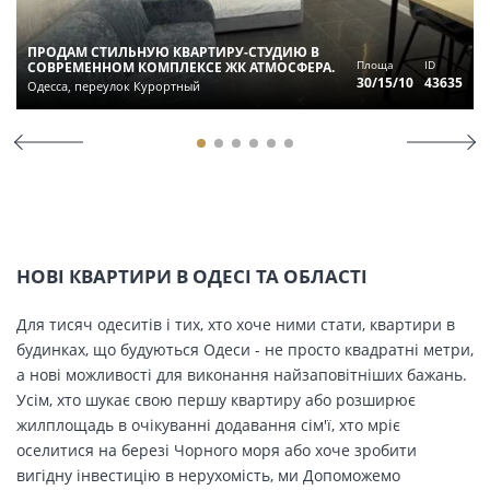
ПРОДАМ СТИЛЬНУЮ КВАРТИРУ-СТУДИЮ В
Площа
ID
СОВРЕМЕННОМ КОМПЛЕКСЕ ЖК АТМОСФЕРА.
30/15/10
43635
Одесса, переулок Курортный
НОВІ КВАРТИРИ В ОДЕСІ ТА ОБЛАСТІ
Для тисяч одеситів і тих, хто хоче ними стати, квартири в
будинках, що будуються Одеси - не просто квадратні метри,
а нові можливості для виконання найзаповітніших бажань.
Усім, хто шукає свою першу квартиру або розширює
жилплощадь в очікуванні додавання сім'ї, хто мріє
оселитися на березі Чорного моря або хоче зробити
вигідну інвестицію в нерухомість, ми Допоможемо