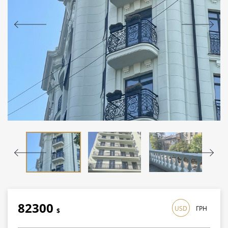
82300
USD
ГРН
$
2386700