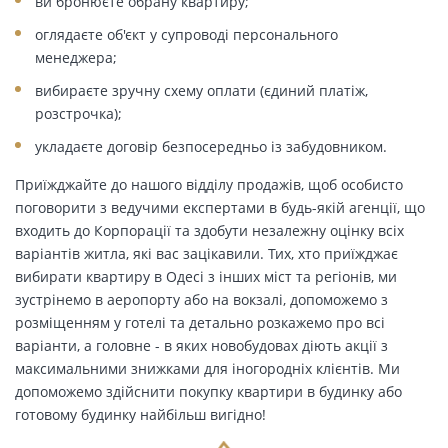
ви бронюєте обрану квартиру;
оглядаєте об'єкт у супроводі персонального
менеджера;
вибираєте зручну схему оплати (єдиний платіж,
розстрочка);
укладаєте договір безпосередньо із забудовником.
Приїжджайте до нашого відділу продажів, щоб особисто
поговорити з ведучими експертами в будь-якій агенції, що
входить до Корпорації та здобути незалежну оцінку всіх
варіантів житла, які вас зацікавили. Тих, хто приїжджає
вибирати квартиру в Одесі з інших міст та регіонів, ми
зустрінемо в аеропорту або на вокзалі, допоможемо з
розміщенням у готелі та детально розкажемо про всі
варіанти, а головне - в яких новобудовах діють акції з
максимальними знижками для іногородніх клієнтів. Ми
допоможемо здійснити покупку квартири в будинку або
готовому будинку найбільш вигідно!