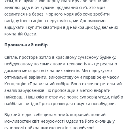
Усім, хто шукає свою першу квартиру або розширює
жилплощадь в очікуванні додавання сім'ї, хто мріє
оселитися на березі Чорного моря або хоче зробити
вигідну інвестицію в нерухомість, ми Допоможемо
відшукати і купити квартири від найкращих будівельних
компаній Одеси.
Правильний вибір
Світле, просторе житло в красивому сучасному будинку,
побудованому по самих новим технологіям - це реально
досяжна мета для всіх наших клієнтів. Ми підшукуємо
оптимальні варіанти, використовуючи перевірену часом
Концепцію «Правильний вибір». Вона включає ретельний
аналіз забудовників і їх пропозицій з метою вибрати
найкращі. Наш клієнт отримує повне супровід угоди, підбір
найбільш вигідної розстрочки для покупки новобудови.
Відкрийте для себе динамічний, яскравий, повний
можливостей світ нерухомості Одеси та його околиць у
супроводі найкращих експертів з новобудов!