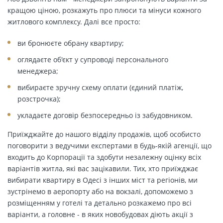
кращою ціною, розкажуть про плюси та мінуси кожного
житлового комплексу. Далі все просто:
ви бронюєте обрану квартиру;
оглядаєте об'єкт у супроводі персонального
менеджера;
вибираєте зручну схему оплати (єдиний платіж,
розстрочка);
укладаєте договір безпосередньо із забудовником.
Приїжджайте до нашого відділу продажів, щоб особисто
поговорити з ведучими експертами в будь-якій агенції, що
входить до Корпорації та здобути незалежну оцінку всіх
варіантів житла, які вас зацікавили. Тих, хто приїжджає
вибирати квартиру в Одесі з інших міст та регіонів, ми
зустрінемо в аеропорту або на вокзалі, допоможемо з
розміщенням у готелі та детально розкажемо про всі
варіанти, а головне - в яких новобудовах діють акції з