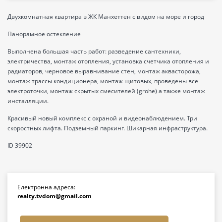
Двухкомнатная квартира в ЖК Манхеттен с видом на море и город
Панорамное остекление
Выполнена большая часть работ: разведение сантехники,
электричества, монтаж отопления, установка счетчика отопления и
радиаторов, черновое выравнивание стен, монтаж аквасторожа,
монтаж трассы кондиционера, монтаж щитовых, проведены все
электроточки, монтаж скрытых смесителей (grohe) а также монтаж
инсталляции.
Красивый новый комплекс с охраной и видеонаблюдением. Три
скоростных лифта. Подземный паркинг. Шикарная инфраструктура.
ID 39902
Електронна адреса:
realty.tvdom@gmail.com