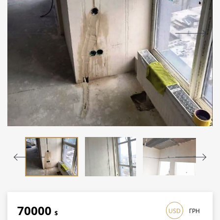
70000
USD
ГРН
$