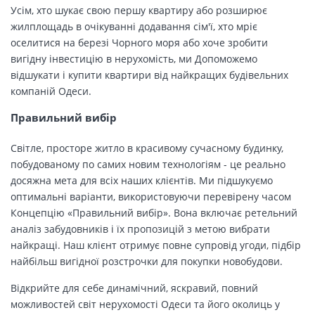
Усім, хто шукає свою першу квартиру або розширює
жилплощадь в очікуванні додавання сім'ї, хто мріє
оселитися на березі Чорного моря або хоче зробити
вигідну інвестицію в нерухомість, ми Допоможемо
відшукати і купити квартири від найкращих будівельних
компаній Одеси.
Правильний вибір
Світле, просторе житло в красивому сучасному будинку,
побудованому по самих новим технологіям - це реально
досяжна мета для всіх наших клієнтів. Ми підшукуємо
оптимальні варіанти, використовуючи перевірену часом
Концепцію «Правильний вибір». Вона включає ретельний
аналіз забудовників і їх пропозицій з метою вибрати
найкращі. Наш клієнт отримує повне супровід угоди, підбір
найбільш вигідної розстрочки для покупки новобудови.
Відкрийте для себе динамічний, яскравий, повний
можливостей світ нерухомості Одеси та його околиць у