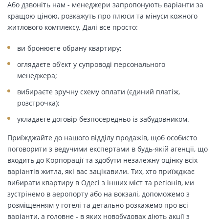
Або дзвоніть нам - менеджери запропонують варіанти за
кращою ціною, розкажуть про плюси та мінуси кожного
житлового комплексу. Далі все просто:
ви бронюєте обрану квартиру;
оглядаєте об'єкт у супроводі персонального
менеджера;
вибираєте зручну схему оплати (єдиний платіж,
розстрочка);
укладаєте договір безпосередньо із забудовником.
Приїжджайте до нашого відділу продажів, щоб особисто
поговорити з ведучими експертами в будь-якій агенції, що
входить до Корпорації та здобути незалежну оцінку всіх
варіантів житла, які вас зацікавили. Тих, хто приїжджає
вибирати квартиру в Одесі з інших міст та регіонів, ми
зустрінемо в аеропорту або на вокзалі, допоможемо з
розміщенням у готелі та детально розкажемо про всі
варіанти, а головне - в яких новобудовах діють акції з