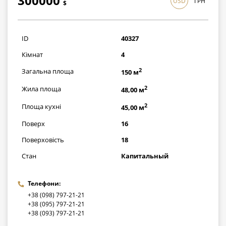
300000
USD
ГРН
$
8700000
грн
ID
40327
Кімнат
4
2
Загальна площа
150 м
2
Жила площа
48,00 м
2
Площа кухні
45,00 м
Поверх
16
Поверховість
18
Стан
Капитальный
Телефони:
+38 (098) 797-21-21
+38 (095) 797-21-21
+38 (093) 797-21-21