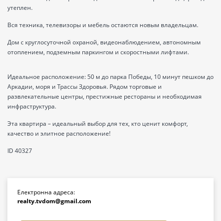
утеплен.
Вся техника, телевизоры и мебель остаются новым владельцам.
Дом с круглосуточной охраной, видеонаблюдением, автономным
отоплением, подземным паркингом и скоростными лифтами.
Идеальное расположение: 50 м до парка Победы, 10 минут пешком до
Аркадии, моря и Трассы Здоровья. Рядом торговые и
развлекательные центры, престижные рестораны и необходимая
инфраструктура.
Эта квартира – идеальный выбор для тех, кто ценит комфорт,
качество и элитное расположение!
ID 40327
Електронна адреса:
realty.tvdom@gmail.com