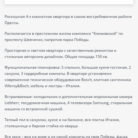
Роскошная 4-х комнатная квартира в самом востребованном районе
Одессы.
Располагается в престижном жилом комплексе "Климовский" по
проспекту Шевченко, напротив парка Победы.
Просторная и светлая квартира с качественным ремонтом и
стильным авторским дизайном. Общая площадь 150 кв.
Функциональная планировка: 3 спальни, большая кухня-гостиная, 2
санузла, 3 гардеробные комнаты. В квартире установлено
современное техническое оборудование Bosch, элитная сантехника
Villeroy&Boch, мебель и люстры – Италия.
Встраиваемые: холодильник и дополнительная морозильная камера
Liebherr, посудомоечная машина, 4 телевизора Samsung, стиральная
машина со встроенной сушкой.
Теплый пол в санузлах, кухне и на балконе, вся плитка Италия,
столешница и барная стойка из кварца.
Все окна – вид на море и из одной комнаты на парк Победы, фасад