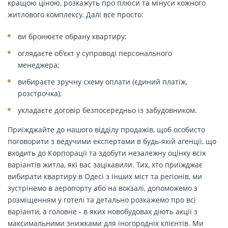
кращою ціною, розкажуть про плюси та мінуси кожного
житлового комплексу. Далі все просто:
ви бронюєте обрану квартиру;
оглядаєте об'єкт у супроводі персонального
менеджера;
вибираєте зручну схему оплати (єдиний платіж,
розстрочка);
укладаєте договір безпосередньо із забудовником.
Приїжджайте до нашого відділу продажів, щоб особисто
поговорити з ведучими експертами в будь-якій агенції, що
входить до Корпорації та здобути незалежну оцінку всіх
варіантів житла, які вас зацікавили. Тих, хто приїжджає
вибирати квартиру в Одесі з інших міст та регіонів, ми
зустрінемо в аеропорту або на вокзалі, допоможемо з
розміщенням у готелі та детально розкажемо про всі
варіанти, а головне - в яких новобудовах діють акції з
максимальними знижками для іногородніх клієнтів. Ми