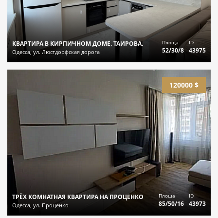
Площа
ID
КВАРТИРА В КИРПИЧНОМ ДОМЕ. ТАИРОВА.
52/30/8
43975
Одесса, ул. Люстдорфская дорога
120000 $
Площа
ID
ТРЁХ КОМНАТНАЯ КВАРТИРА НА ПРОЦЕНКО
85/50/16
43973
Одесса, ул. Проценко