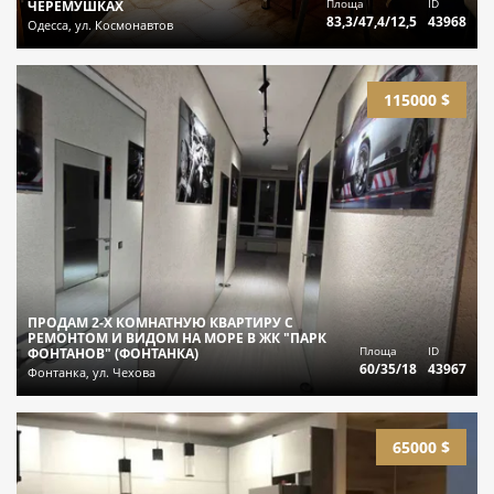
Площа
ID
ЧЕРЕМУШКАХ
83,3/47,4/12,5
43968
Одесса, ул. Космонавтов
115000 $
ПРОДАМ 2-Х КОМНАТНУЮ КВАРТИРУ С
РЕМОНТОМ И ВИДОМ НА МОРЕ В ЖК "ПАРК
Площа
ID
ФОНТАНОВ" (ФОНТАНКА)
60/35/18
43967
Фонтанка, ул. Чехова
65000 $