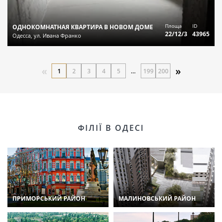
Площа
ID
ОДНОКОМНАТНАЯ КВАРТИРА В НОВОМ ДОМЕ
22/12/3
43965
Одесса, ул. Ивана Франко
«
»
1
2
3
4
5
…
199
200
ФІЛІЇ В ОДЕСІ
ПРИМОРСЬКИЙ РАЙОН
МАЛИНОВСЬКИЙ РАЙОН