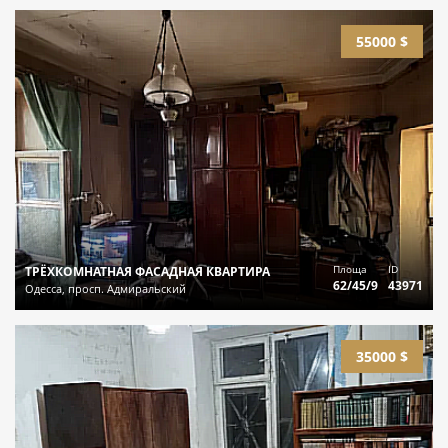
55000 $
Площа
ID
ТРЁХКОМНАТНАЯ ФАСАДНАЯ КВАРТИРА
62/45/9
43971
Одесса, просп. Адмиральский
35000 $