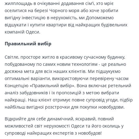
жилплощадь в очікуванні додавання сім'ї, хто мріє
оселитися на березі Чорного моря або хоче зробити
вигідну інвестицію в нерухомість, ми Допоможемо
відшукати і купити квартири від найкращих будівельних
компаній Одеси.
Правильний вибір
Світле, просторе житло в красивому сучасному будинку,
побудованому по самих новим технологіям - це реально
досяжна мета для всіх наших клієнтів. Ми підшукуємо
оптимальні варіанти, використовуючи перевірену часом
Концепцію «Правильний вибір». Вона включає ретельний
аналіз забудовників і їх пропозицій з метою вибрати
найкращі. Наш клієнт отримує повне супровід угоди, підбір
найбільш вигідної розстрочки для покупки новобудови.
Відкрийте для себе динамічний, яскравий, повний
можливостей світ нерухомості Одеси та його околиць у
супроводі найкращих експертів з новобудов!