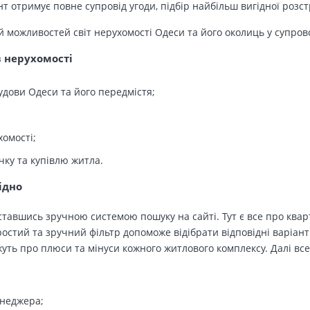
т отримує повне супровід угоди, підбір найбільш вигідної розс
й можливостей світ нерухомості Одеси та його околиць у супров
в нерухомості
удови Одеси та його передмістя;
хомості;
чку та купівлю житла.
ідно
тавшись зручною системою пошуку на сайті. Тут є все про кварт
остий та зручний фільтр допоможе відібрати відповідні варіант
ть про плюси та мінуси кожного житлового комплексу. Далі все
енеджера;