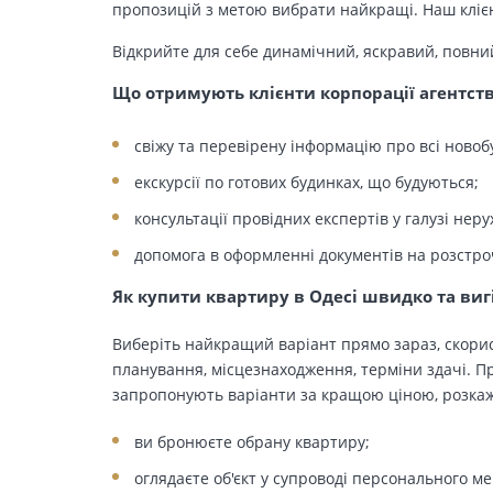
пропозицій з метою вибрати найкращі. Наш клієн
Відкрийте для себе динамічний, яскравий, повни
Що отримують клієнти корпорації агентст
свіжу та перевірену інформацію про всі новоб
екскурсії по готових будинках, що будуються;
консультації провідних експертів у галузі неру
допомога в оформленні документів на розстро
Як купити квартиру в Одесі швидко та виг
Виберіть найкращий варіант прямо зараз, скорис
планування, місцезнаходження, терміни здачі. Пр
запропонують варіанти за кращою ціною, розкажу
ви бронюєте обрану квартиру;
оглядаєте об'єкт у супроводі персонального м