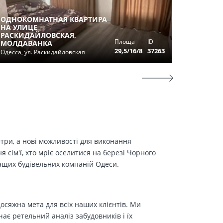
ОДНОКОМНАТНАЯ КВАРТИРА
НА УЛИЦЕ
ПРЕДЛА
РАСКИДАЙЛОВСКАЯ,
УЮТНАЯ
Площа
ID
МОЛДАВАНКА
НА МОР
29,5/16/8
37263
Одесса, ул. Раскидайловская
Лиманка,
етри, а нові можливості для виконання
сім'ї, хто мріє оселитися на березі Чорного
ращих будівельних компаній Одеси.
осяжна мета для всіх наших клієнтів. Ми
є ретельний аналіз забудовників і їх