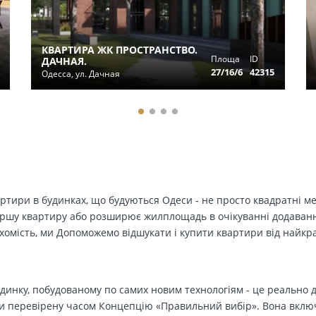
КВАРТИРА ЖК ПРОСТРАНСТВО.
Площа
ID
ДАЧНАЯ.
27/16/6
42315
Одесса, ул. Дачная
вартири в будинках, що будуються Одеси - не просто квадратні м
ершу квартиру або розширює жилплощадь в очікуванні додавання 
ухомість, ми Допоможемо відшукати і купити квартири від найк
динку, побудованому по самих новим технологіям - це реально д
 перевірену часом Концепцію «Правильний вибір». Вона включа