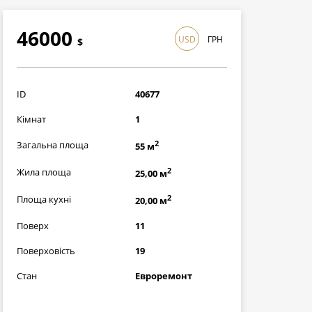
46000
USD
ГРН
$
1334000
грн
ID
40677
Кімнат
1
2
Загальна площа
55 м
2
Жила площа
25,00 м
2
Площа кухні
20,00 м
Поверх
11
Поверховість
19
Стан
Евроремонт