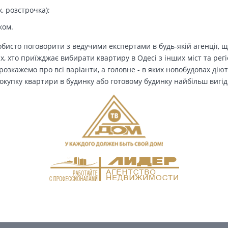
, розстрочка);
ком.
бисто поговорити з ведучими експертами в будь-якій агенції, щ
Тих, хто приїжджає вибирати квартиру в Одесі з інших міст та рег
озкажемо про всі варіанти, а головне - в яких новобудовах дію
окупку квартири в будинку або готовому будинку найбільш вигід