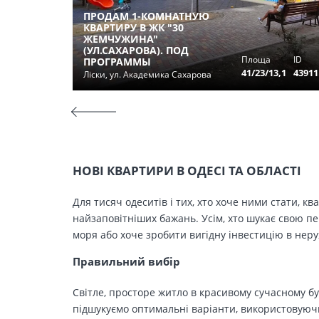
ПРОДАМ 1-КОМНАТНУЮ
КВАРТИРУ В ЖК "30
ЖЕМЧУЖИНА"
(УЛ.САХАРОВА). ПОД
Площа
ID
ПРОГРАММЫ
41/23/13,1
43911
Ліски, ул. Академика Сахарова
НОВІ КВАРТИРИ В ОДЕСІ ТА ОБЛАСТІ
Для тисяч одеситів і тих, хто хоче ними стати, к
найзаповітніших бажань. Усім, хто шукає свою п
моря або хоче зробити вигідну інвестицію в нер
Правильний вибір
Світле, просторе житло в красивому сучасному бу
підшукуємо оптимальні варіанти, використовуючи