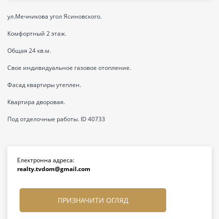
ул.Мечникова угол Ясиновского.
Комфортный 2 этаж.
Общая 24 кв.м.
Свое индивидуальное газовое отопление.
Фасад квартиры утеплен.
Квартира дворовая.
Под отделочные работы. ID 40733
Електронна адреса:
realty.tvdom@gmail.com
ПРИЗНАЧИТИ ОГЛЯД