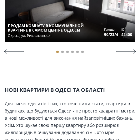
ПРОДАМ КОМНАТУ В КОММУНАЛЬНОЙ
Площа
ID
КВАРТИРЕ В САМОМ ЦЕНТРЕ ОДЕССЫ
90/23/4
42400
Одесса, ул. Ришельевская
НОВІ КВАРТИРИ В ОДЕСІ ТА ОБЛАСТІ
Для тисяч одеситів і тих, хто хоче ними стати, квартири в
будинках, що будуються Одеси - не просто квадратні метри,
а нові можливості для виконання найзаповітніших бажань.
Усім, хто шукає свою першу квартиру або розширює
жилплощадь в очікуванні додавання сім'ї, хто мріє
оселитися на березі Чорного моря або хоче зробити