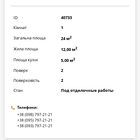
667000
грн
ID
40733
Кімнат
1
2
Загальна площа
24 м
2
Жила площа
12,00 м
2
Площа кухні
5,00 м
Поверх
2
Поверховість
2
Стан
Под отделочные работы
Телефони:
+38 (098) 797-21-21
+38 (095) 797-21-21
+38 (093) 797-21-21