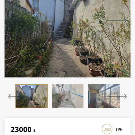
23000
USD
ГРН
$