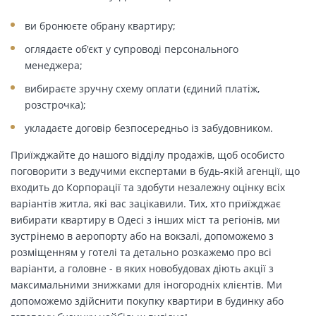
ви бронюєте обрану квартиру;
оглядаєте об'єкт у супроводі персонального
менеджера;
вибираєте зручну схему оплати (єдиний платіж,
розстрочка);
укладаєте договір безпосередньо із забудовником.
Приїжджайте до нашого відділу продажів, щоб особисто
поговорити з ведучими експертами в будь-якій агенції, що
входить до Корпорації та здобути незалежну оцінку всіх
варіантів житла, які вас зацікавили. Тих, хто приїжджає
вибирати квартиру в Одесі з інших міст та регіонів, ми
зустрінемо в аеропорту або на вокзалі, допоможемо з
розміщенням у готелі та детально розкажемо про всі
варіанти, а головне - в яких новобудовах діють акції з
максимальними знижками для іногородніх клієнтів. Ми
допоможемо здійснити покупку квартири в будинку або