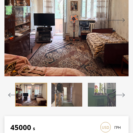
45000
USD
ГРН
$