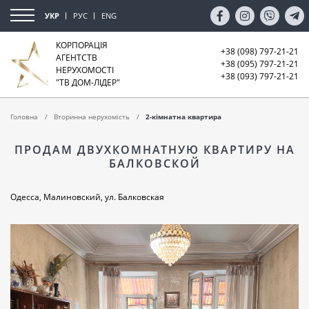
УКР
РУС
ENG
КОРПОРАЦІЯ
+38 (098) 797-21-21
АГЕНТСТВ
+38 (095) 797-21-21
НЕРУХОМОСТІ
+38 (093) 797-21-21
"ТВ ДОМ-ЛІДЕР"
Головна
Вторинна нерухомість
2-кімнатна квартира
ПРОДАМ ДВУХКОМНАТНУЮ КВАРТИРУ НА
БАЛКОВСКОЙ
Одесса, Малиновский, ул. Балковская