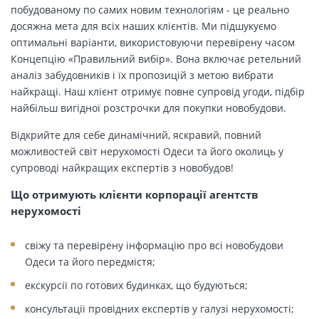
побудованому по самих новим технологіям - це реально
досяжна мета для всіх наших клієнтів. Ми підшукуємо
оптимальні варіанти, використовуючи перевірену часом
Концепцію «Правильний вибір». Вона включає ретельний
аналіз забудовників і їх пропозицій з метою вибрати
найкращі. Наш клієнт отримує повне супровід угоди, підбір
найбільш вигідної розстрочки для покупки новобудови.
Відкрийте для себе динамічний, яскравий, повний
можливостей світ нерухомості Одеси та його околиць у
супроводі найкращих експертів з новобудов!
Що отримують клієнти корпорації агентств
нерухомості
свіжу та перевірену інформацію про всі новобудови
Одеси та його передмістя;
екскурсії по готових будинках, що будуються;
консультації провідних експертів у галузі нерухомості;