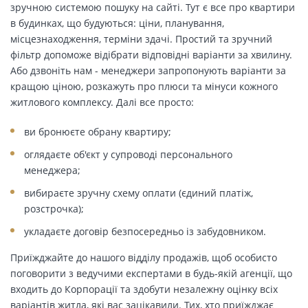
зручною системою пошуку на сайті. Тут є все про квартири
в будинках, що будуються: ціни, планування,
місцезнаходження, терміни здачі. Простий та зручний
фільтр допоможе відібрати відповідні варіанти за хвилину.
Або дзвоніть нам - менеджери запропонують варіанти за
кращою ціною, розкажуть про плюси та мінуси кожного
житлового комплексу. Далі все просто:
ви бронюєте обрану квартиру;
оглядаєте об'єкт у супроводі персонального
менеджера;
вибираєте зручну схему оплати (єдиний платіж,
розстрочка);
укладаєте договір безпосередньо із забудовником.
Приїжджайте до нашого відділу продажів, щоб особисто
поговорити з ведучими експертами в будь-якій агенції, що
входить до Корпорації та здобути незалежну оцінку всіх
варіантів житла, які вас зацікавили. Тих, хто приїжджає