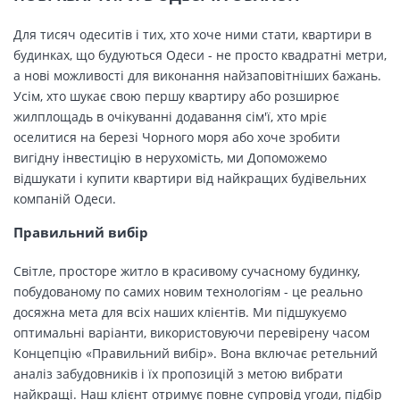
Для тисяч одеситів і тих, хто хоче ними стати, квартири в
будинках, що будуються Одеси - не просто квадратні метри,
а нові можливості для виконання найзаповітніших бажань.
Усім, хто шукає свою першу квартиру або розширює
жилплощадь в очікуванні додавання сім'ї, хто мріє
оселитися на березі Чорного моря або хоче зробити
вигідну інвестицію в нерухомість, ми Допоможемо
відшукати і купити квартири від найкращих будівельних
компаній Одеси.
Правильний вибір
Світле, просторе житло в красивому сучасному будинку,
побудованому по самих новим технологіям - це реально
досяжна мета для всіх наших клієнтів. Ми підшукуємо
оптимальні варіанти, використовуючи перевірену часом
Концепцію «Правильний вибір». Вона включає ретельний
аналіз забудовників і їх пропозицій з метою вибрати
найкращі. Наш клієнт отримує повне супровід угоди, підбір