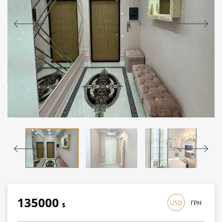
135000
USD
ГРН
$
3915000