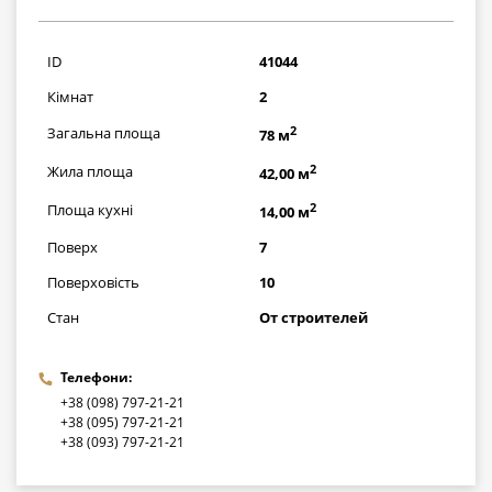
4634200
грн
ID
41044
Кімнат
2
2
Загальна площа
78 м
2
Жила площа
42,00 м
2
Площа кухні
14,00 м
Поверх
7
Поверховість
10
Стан
От строителей
Телефони:
+38 (098) 797-21-21
+38 (095) 797-21-21
+38 (093) 797-21-21