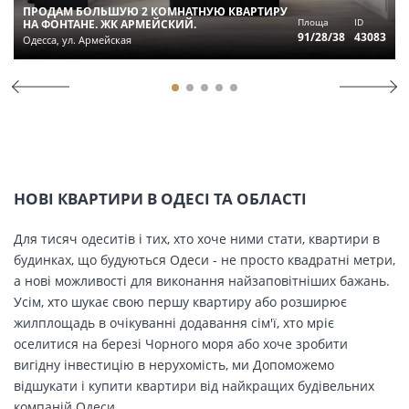
ПРОДАМ БОЛЬШУЮ 2 КОМНАТНУЮ КВАРТИРУ
Площа
ID
НА ФОНТАНЕ. ЖК АРМЕЙСКИЙ.
91/28/38
43083
Одесса, ул. Армейская
НОВІ КВАРТИРИ В ОДЕСІ ТА ОБЛАСТІ
Для тисяч одеситів і тих, хто хоче ними стати, квартири в
будинках, що будуються Одеси - не просто квадратні метри,
а нові можливості для виконання найзаповітніших бажань.
Усім, хто шукає свою першу квартиру або розширює
жилплощадь в очікуванні додавання сім'ї, хто мріє
оселитися на березі Чорного моря або хоче зробити
вигідну інвестицію в нерухомість, ми Допоможемо
відшукати і купити квартири від найкращих будівельних
компаній Одеси.