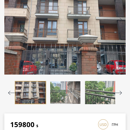
159800
USD
ГРН
$