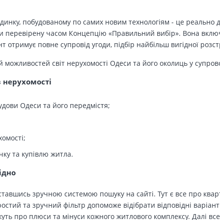
динку, побудованому по самих новим технологіям - це реально д
 перевірену часом Концепцію «Правильний вибір». Вона включа
т отримує повне супровід угоди, підбір найбільш вигідної розс
й можливостей світ нерухомості Одеси та його околиць у супров
в нерухомості
удови Одеси та його передмістя;
хомості;
чку та купівлю житла.
ідно
тавшись зручною системою пошуку на сайті. Тут є все про кварт
остий та зручний фільтр допоможе відібрати відповідні варіант
ть про плюси та мінуси кожного житлового комплексу. Далі все