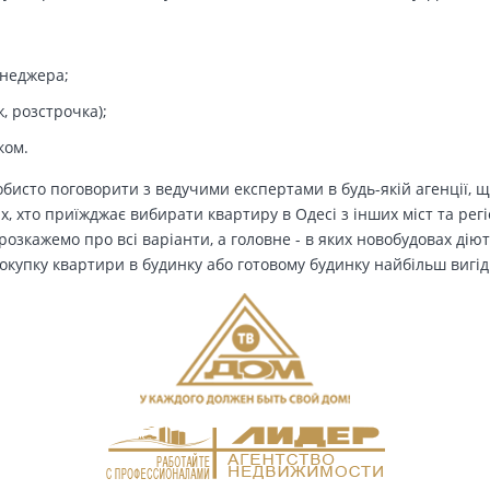
енеджера;
, розстрочка);
ком.
бисто поговорити з ведучими експертами в будь-якій агенції, щ
Тих, хто приїжджає вибирати квартиру в Одесі з інших міст та рег
озкажемо про всі варіанти, а головне - в яких новобудовах дію
окупку квартири в будинку або готовому будинку найбільш вигід