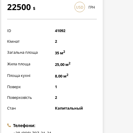
22500
USD
ГРН
$
652500
грн
ID
41092
Кімнат
2
2
Загальна площа
35 м
2
Жила площа
25,00 м
2
Площа кухні
8,00 м
Поверх
1
Поверховість
2
Стан
Капитальный
Телефони: