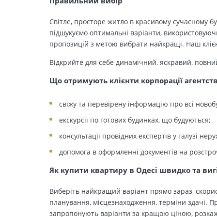
Правильний вибір
Світле, просторе житло в красивому сучасному бу
підшукуємо оптимальні варіанти, використовуючи
пропозицій з метою вибрати найкращі. Наш клієн
Відкрийте для себе динамічний, яскравий, повни
Що отримують клієнти корпорації агентст
свіжу та перевірену інформацію про всі новоб
екскурсії по готових будинках, що будуються;
консультації провідних експертів у галузі неру
допомога в оформленні документів на розстро
Як купити квартиру в Одесі швидко та виг
Виберіть найкращий варіант прямо зараз, скорис
планування, місцезнаходження, терміни здачі. Пр
запропонують варіанти за кращою ціною, розкажу