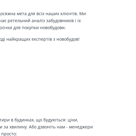
осяжна мета для всіх наших клієнтів. Ми
є ретельний аналіз забудовників і їх
трочки для покупки новобудови.
оді найкращих експертів з новобудов!
ири в будинках, що будуються: ціни,
и за хвилину. Або дзвоніть нам - менеджери
 просто: