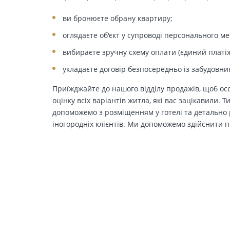
ви бронюєте обрану квартиру;
оглядаєте об'єкт у супроводі персонального м
вибираєте зручну схему оплати (єдиний платіж
укладаєте договір безпосередньо із забудовни
Приїжджайте до нашого відділу продажів, щоб осо
оцінку всіх варіантів житла, які вас зацікавили. 
допоможемо з розміщенням у готелі та детально р
іногородніх клієнтів. Ми допоможемо здійснити п