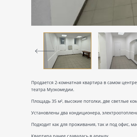
Продается 2-комнатная квартира в самом центре
театра Музкомедии.
Площадь 35 м², высокие потолки, две светлые ком
Установлены два кондиционера, электроотоплен
Подходит как для проживания, так и под офис, м
Квартира ранее сдавалась в аренду.