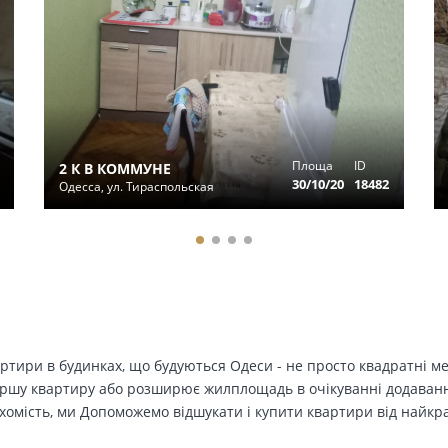
Площа
ID
2 К В КОММУНЕ
30/10/20
18482
Одесса, ул. Тираспольская
вартири в будинках, що будуються Одеси - не просто квадратні м
ершу квартиру або розширює жилплощадь в очікуванні додавання 
ухомість, ми Допоможемо відшукати і купити квартири від найк