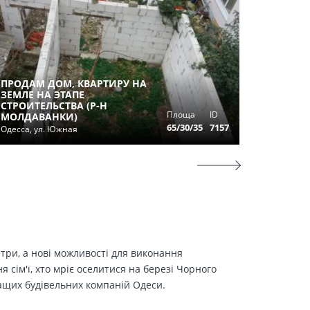
ПРОДАМ ДОМ, КВАРТИРУ НА
ЗЕМЛЕ НА ЭТАПЕ
СТРОИТЕЛЬСТВА (Р-Н
ПРОДАМ
Площа
ID
МОЛДАВАНКИ)
КОММУН
65/30/35
7157
Одесса, ул. Южная
Одесса, у
етри, а нові можливості для виконання
сім'ї, хто мріє оселитися на березі Чорного
ращих будівельних компаній Одеси.