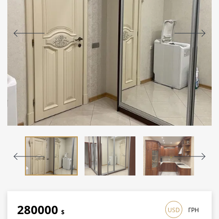
280000
USD
ГРН
$