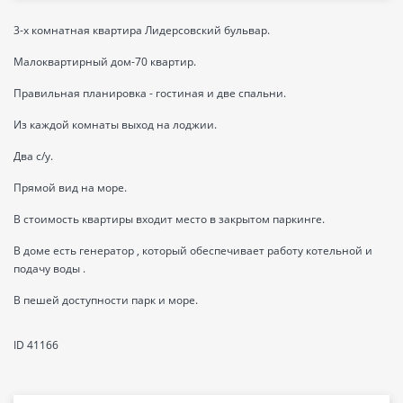
3-х комнатная квартира Лидерсовский бульвар.
Малоквартирный дом-70 квартир.
Правильная планировка - гостиная и две спальни.
Из каждой комнаты выход на лоджии.
Два с/у.
Прямой вид на море.
В стоимость квартиры входит место в закрытом паркинге.
В доме есть генератор , который обеспечивает работу котельной и
подачу воды .
В пешей доступности парк и море.
ID 41166