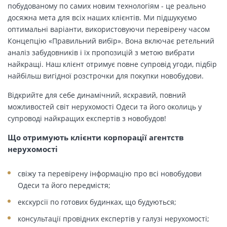
побудованому по самих новим технологіям - це реально
досяжна мета для всіх наших клієнтів. Ми підшукуємо
оптимальні варіанти, використовуючи перевірену часом
Концепцію «Правильний вибір». Вона включає ретельний
аналіз забудовників і їх пропозицій з метою вибрати
найкращі. Наш клієнт отримує повне супровід угоди, підбір
найбільш вигідної розстрочки для покупки новобудови.
Відкрийте для себе динамічний, яскравий, повний
можливостей світ нерухомості Одеси та його околиць у
супроводі найкращих експертів з новобудов!
Що отримують клієнти корпорації агентств
нерухомості
свіжу та перевірену інформацію про всі новобудови
Одеси та його передмістя;
екскурсії по готових будинках, що будуються;
консультації провідних експертів у галузі нерухомості;