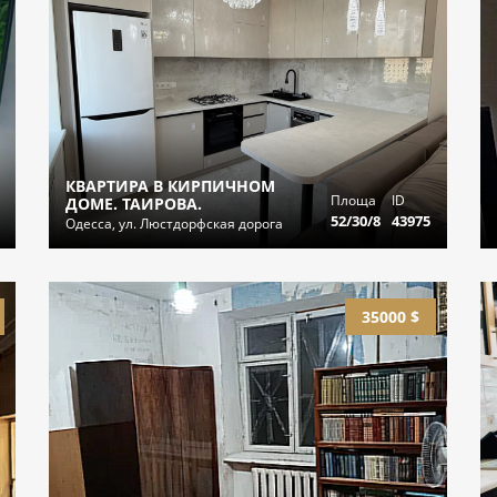
КВАРТИРА В КИРПИЧНОМ
Площа
ID
ДОМЕ. ТАИРОВА.
52/30/8
43975
Одесса, ул. Люстдорфская дорога
35000 $