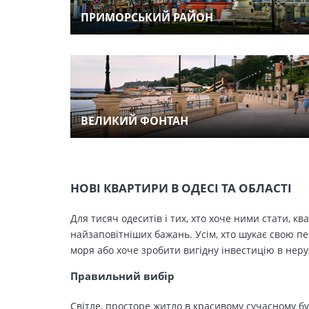
ПРИМОРСЬКИЙ РАЙОН
ВЕЛИКИЙ ФОНТАН
НОВІ КВАРТИРИ В ОДЕСІ ТА ОБЛАСТІ
Для тисяч одеситів і тих, хто хоче ними стати, к
найзаповітніших бажань. Усім, хто шукає свою п
моря або хоче зробити вигідну інвестицію в нер
Правильний вибір
Світле, просторе житло в красивому сучасному бу