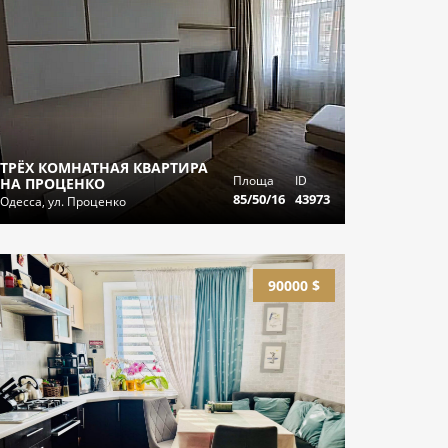
ТРЁХ КОМНАТНАЯ КВАРТИРА
Площа
ID
НА ПРОЦЕНКО
85/50/16
43973
Одесса, ул. Проценко
90000 $