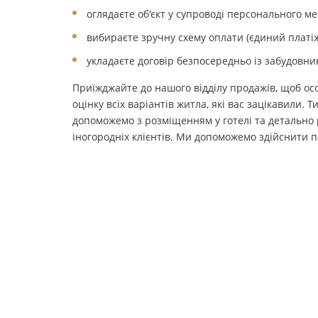
оглядаєте об'єкт у супроводі персонального м
вибираєте зручну схему оплати (єдиний платіж
укладаєте договір безпосередньо із забудовни
Приїжджайте до нашого відділу продажів, щоб осо
оцінку всіх варіантів житла, які вас зацікавили. 
допоможемо з розміщенням у готелі та детально р
іногородніх клієнтів. Ми допоможемо здійснити п