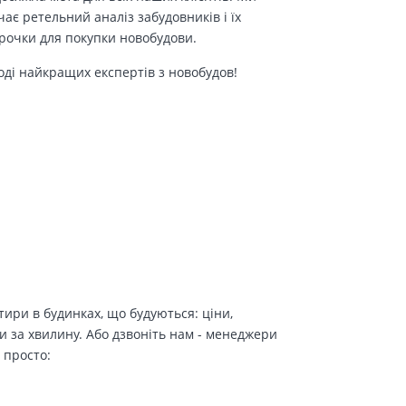
є ретельний аналіз забудовників і їх
трочки для покупки новобудови.
оді найкращих експертів з новобудов!
ири в будинках, що будуються: ціни,
и за хвилину. Або дзвоніть нам - менеджери
 просто: