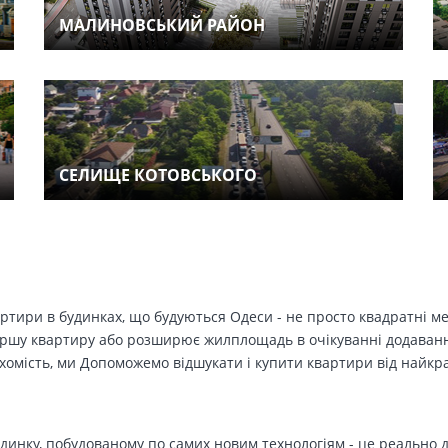
МАЛИНОВСЬКИЙ РАЙОН
СЕЛИЩЕ КОТОВСЬКОГО
вартири в будинках, що будуються Одеси - не просто квадратні м
ершу квартиру або розширює жилплощадь в очікуванні додавання 
ухомість, ми Допоможемо відшукати і купити квартири від найк
динку, побудованому по самих новим технологіям - це реально д