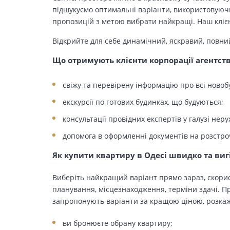
підшукуємо оптимальні варіанти, використовуючи
пропозицій з метою вибрати найкращі. Наш клієн
Відкрийте для себе динамічний, яскравий, повни
Що отримують клієнти корпорації агентст
свіжу та перевірену інформацію про всі новоб
екскурсії по готових будинках, що будуються;
консультації провідних експертів у галузі неру
допомога в оформленні документів на розстро
Як купити квартиру в Одесі швидко та виг
Виберіть найкращий варіант прямо зараз, скорис
планування, місцезнаходження, терміни здачі. Пр
запропонують варіанти за кращою ціною, розкажу
ви бронюєте обрану квартиру;