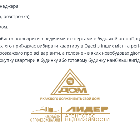
енеджера;
, розстрочка);
ком.
бисто поговорити з ведучими експертами в будь-якій агенції, щ
Тих, хто приїжджає вибирати квартиру в Одесі з інших міст та рег
озкажемо про всі варіанти, а головне - в яких новобудовах дію
окупку квартири в будинку або готовому будинку найбільш вигід