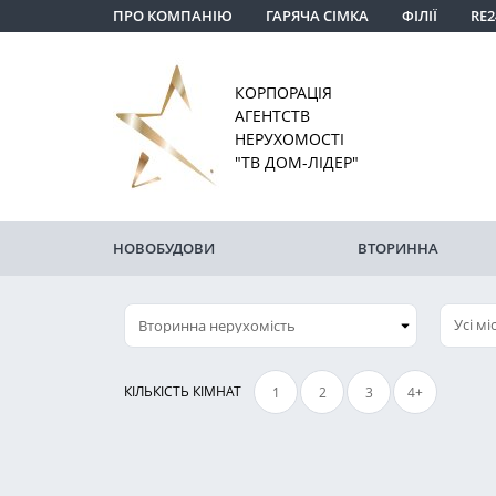
ПРО КОМПАНІЮ
ГАРЯЧА СІМКА
ФІЛІЇ
RE2
КОРПОРАЦІЯ
АГЕНТСТВ
НЕРУХОМОСТІ
"ТВ ДОМ-ЛІДЕР"
НОВОБУДОВИ
ВТОРИННА
Усі мі
КІЛЬКІСТЬ КІМНАТ
1
2
3
4+