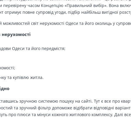
 перевірену часом Концепцію «Правильний вибір». Вона включа
т отримує повне супровід угоди, підбір найбільш вигідної розс
й можливостей світ нерухомості Одеси та його околиць у супров
в нерухомості
удови Одеси та його передмістя;
хомості;
чку та купівлю житла.
ідно
тавшись зручною системою пошуку на сайті. Тут є все про кварт
остий та зручний фільтр допоможе відібрати відповідні варіант
ть про плюси та мінуси кожного житлового комплексу. Далі все