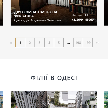
ДВУХКОМНАТНАЯ КВ. НА
Площа
ID
ФИЛАТОВА
45/26/9
43969
Одесса, ул. Академика Филатова
«
»
1
2
3
4
5
…
198
199
ФІЛІЇ В ОДЕСІ