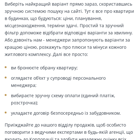
Виберіть найкращий варіант прямо зараз, скориставшись
зручною системою пошуку на сайті. Тут є все про квартири
в будинках, що будуються: ціни, планування,
місцезнаходження, терміни здачі. Простий та зручний
фільтр допоможе відібрати відповідні варіанти за хвилину.
Або дзвоніть нам - менеджери запропонують варіанти за
кращою ціною, розкажуть про плюси та мінуси кожного
житлового комплексу. Далі все просто:
ви бронюєте обрану квартиру;
оглядаєте об'єкт у супроводі персонального
менеджера;
вибираєте зручну схему оплати (єдиний платіж,
розстрочка);
укладаєте договір безпосередньо із забудовником.
Приїжджайте до нашого відділу продажів, щоб особисто
поговорити з ведучими експертами в будь-якій агенції, що
входить до Корпорації та здобути незалежну оцінку всіх