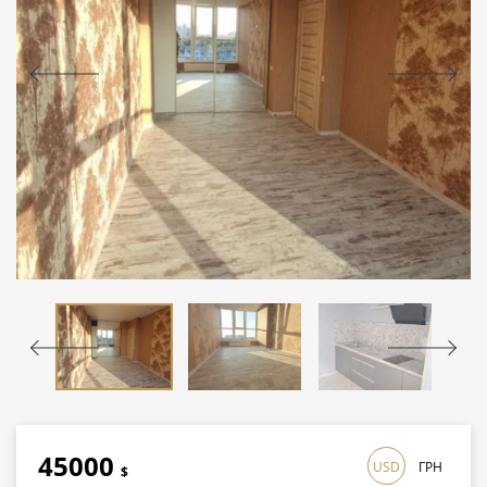
45000
USD
ГРН
$