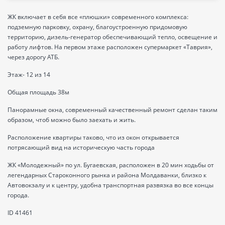
ЖК включает в себя все «плюшки» современного комплекса:
подземную парковку, охрану, благоустроенную придомовую
территорию, дизель-генератор обеспечивающий тепло, освещение и
работу лифтов. На первом этаже расположен супермаркет «Таврия»,
через дорогу АТБ.
Этаж- 12 из 14
Общая площадь 38м
Панорамные окна, современный качественный ремонт сделан таким
образом, чтоб можно было заехать и жить.
Расположение квартиры таково, что из окон открывается
потрясающий вид на историческую часть города
ЖК «Молодежный» по ул. Бугаевская, расположен в 20 мин ходьбы от
легендарных Староконного рынка и района Молдаванки, близко к
Автовокзалу и к центру, удобна транспортная развязка во все концы
города.
ID 41461