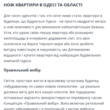
НОВІ КВАРТИРИ В ОДЕСІ ТА ОБЛАСТІ
Для тисяч одеситів і тих, хто хоче ними стати, квартири в
будинках, що будуються Одеси - не просто квадратні метри,
а нові можливості для виконання найзаповітніших бажань.
Усім, хто шукає свою першу квартиру або розширює
жилплощадь в очікуванні додавання сім'ї, хто мріє
оселитися на березі Чорного моря або хоче зробити
вигідну інвестицію в нерухомість, ми Допоможемо
відшукати і купити квартири від найкращих будівельних
компаній Одеси.
Правильний вибір
Світле, просторе житло в красивому сучасному будинку,
побудованому по самих новим технологіям - це реально
досяжна мета для всіх наших клієнтів. Ми підшукуємо
оптимальні варіанти, використовуючи перевірену часом
Концепцію «Правильний вибір». Вона включає ретельний
аналіз забудовників і їх пропозицій з метою вибрати