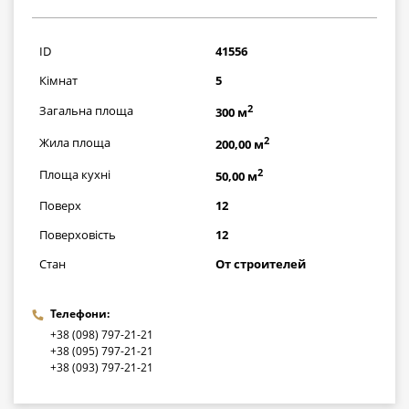
17371000
грн
ID
41556
Кімнат
5
2
Загальна площа
300 м
2
Жила площа
200,00 м
2
Площа кухні
50,00 м
Поверх
12
Поверховість
12
Стан
От строителей
Телефони:
+38 (098) 797-21-21
+38 (095) 797-21-21
+38 (093) 797-21-21