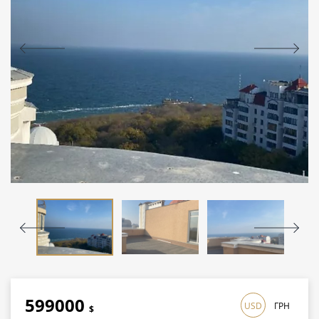
599000
USD
ГРН
$