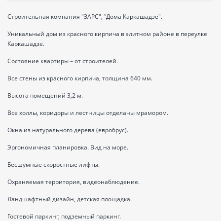
Строительная компания "ЗАРС", "Дома Каркашадзе".
Уникальный дом из красного кирпича в элитном районе в переулке
Каркашадзе.
Состояние квартиры – от строителей.
Все стены из красного кирпича, толщина 640 мм.
Высота помещений 3,2 м.
Все холлы, коридоры и лестницы отделаны мрамором.
Окна из натурального дерева (евробрус).
Эргономичная планировка. Вид на море.
Бесшумные скоростные лифты.
Охраняемая территория, видеонаблюдение.
Ландшафтный дизайн, детская площадка.
Гостевой паркинг, подземный паркинг.