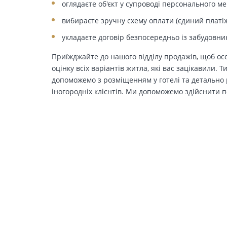
оглядаєте об'єкт у супроводі персонального м
вибираєте зручну схему оплати (єдиний платіж
укладаєте договір безпосередньо із забудовни
Приїжджайте до нашого відділу продажів, щоб осо
оцінку всіх варіантів житла, які вас зацікавили. 
допоможемо з розміщенням у готелі та детально р
іногородніх клієнтів. Ми допоможемо здійснити п