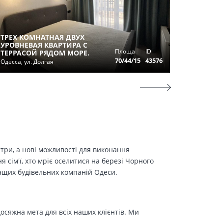
3-Х КО
ТРЕХ КОМНАТНАЯ ДВУХ
КВАРТИ
УРОВНЕВАЯ КВАРТИРА С
ЧЕРЕМУ
Площа
ID
ТЕРРАСОЙ РЯДОМ МОРЕ.
Одесса, 
70/44/15
43576
Одесса, ул. Долгая
Вишневс
етри, а нові можливості для виконання
сім'ї, хто мріє оселитися на березі Чорного
ращих будівельних компаній Одеси.
осяжна мета для всіх наших клієнтів. Ми