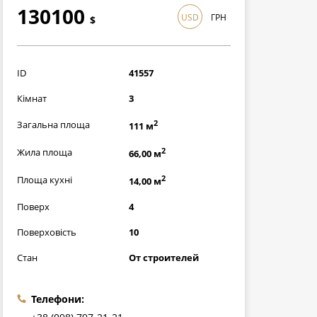
130100
USD
ГРН
$
3772900
грн
ID
41557
Кімнат
3
2
Загальна площа
111 м
2
Жила площа
66,00 м
2
Площа кухні
14,00 м
Поверх
4
Поверховість
10
Стан
От строителей
Телефони: