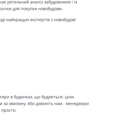
є ретельний аналіз забудовників і їх
трочки для покупки новобудови.
оді найкращих експертів з новобудов!
ири в будинках, що будуються: ціни,
и за хвилину. Або дзвоніть нам - менеджери
 просто: