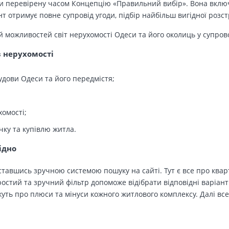
 перевірену часом Концепцію «Правильний вибір». Вона включа
т отримує повне супровід угоди, підбір найбільш вигідної розс
й можливостей світ нерухомості Одеси та його околиць у супров
в нерухомості
удови Одеси та його передмістя;
хомості;
чку та купівлю житла.
ідно
тавшись зручною системою пошуку на сайті. Тут є все про кварт
остий та зручний фільтр допоможе відібрати відповідні варіант
ть про плюси та мінуси кожного житлового комплексу. Далі все