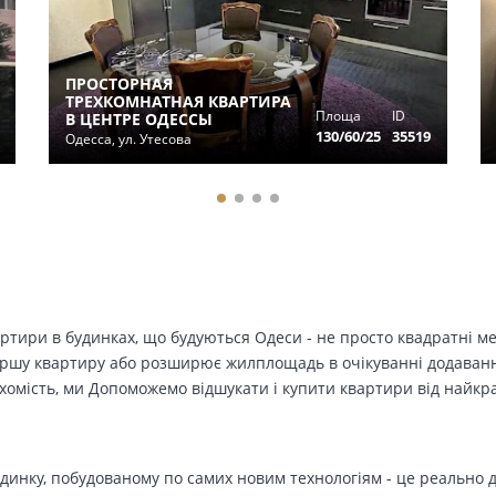
ПРОСТОРНАЯ
ТРЕХКОМНАТНАЯ КВАРТИРА
Площа
ID
В ЦЕНТРЕ ОДЕССЫ
130/60/25
35519
Одесса, ул. Утесова
вартири в будинках, що будуються Одеси - не просто квадратні м
ершу квартиру або розширює жилплощадь в очікуванні додавання 
ухомість, ми Допоможемо відшукати і купити квартири від найк
динку, побудованому по самих новим технологіям - це реально д