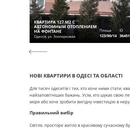
КВАРТИРА 127 М2 С
АВТОНОМНЫМ ОТОПЛЕНИЕМ
Площа
ID
НА ФОНТАНЕ
123/90/14
36451
Одесса, ул. Зоопарковая
НОВІ КВАРТИРИ В ОДЕСІ ТА ОБЛАСТІ
Для тисяч одеситів і тих, хто хоче ними стати, к
найзаповітніших бажань. Усім, хто шукає свою п
моря або хоче зробити вигідну інвестицію в нер
Правильний вибір
Світле, просторе житло в красивому сучасному бу