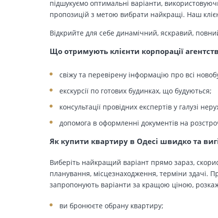
підшукуємо оптимальні варіанти, використовуючи
пропозицій з метою вибрати найкращі. Наш клієн
Відкрийте для себе динамічний, яскравий, повни
Що отримують клієнти корпорації агентст
свіжу та перевірену інформацію про всі новоб
екскурсії по готових будинках, що будуються;
консультації провідних експертів у галузі неру
допомога в оформленні документів на розстро
Як купити квартиру в Одесі швидко та виг
Виберіть найкращий варіант прямо зараз, скорис
планування, місцезнаходження, терміни здачі. Пр
запропонують варіанти за кращою ціною, розкажу
ви бронюєте обрану квартиру;