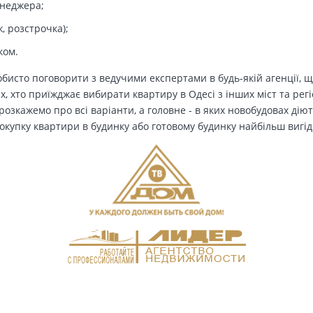
енеджера;
, розстрочка);
ком.
бисто поговорити з ведучими експертами в будь-якій агенції, щ
Тих, хто приїжджає вибирати квартиру в Одесі з інших міст та рег
озкажемо про всі варіанти, а головне - в яких новобудовах дію
окупку квартири в будинку або готовому будинку найбільш вигід