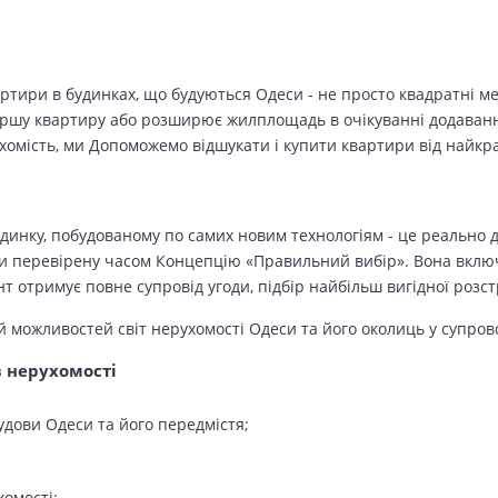
вартири в будинках, що будуються Одеси - не просто квадратні м
ершу квартиру або розширює жилплощадь в очікуванні додавання 
ухомість, ми Допоможемо відшукати і купити квартири від найк
динку, побудованому по самих новим технологіям - це реально д
 перевірену часом Концепцію «Правильний вибір». Вона включа
т отримує повне супровід угоди, підбір найбільш вигідної розс
й можливостей світ нерухомості Одеси та його околиць у супров
в нерухомості
удови Одеси та його передмістя;
хомості;