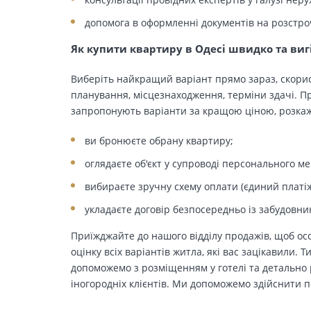
допомога в оформленні документів на розстро
Як купити квартиру в Одесі швидко та виг
Виберіть найкращий варіант прямо зараз, скорис
планування, місцезнаходження, терміни здачі. Пр
запропонують варіанти за кращою ціною, розкажу
ви бронюєте обрану квартиру;
оглядаєте об'єкт у супроводі персонального м
вибираєте зручну схему оплати (єдиний платіж
укладаєте договір безпосередньо із забудовни
Приїжджайте до нашого відділу продажів, щоб осо
оцінку всіх варіантів житла, які вас зацікавили. 
допоможемо з розміщенням у готелі та детально р
іногородніх клієнтів. Ми допоможемо здійснити п