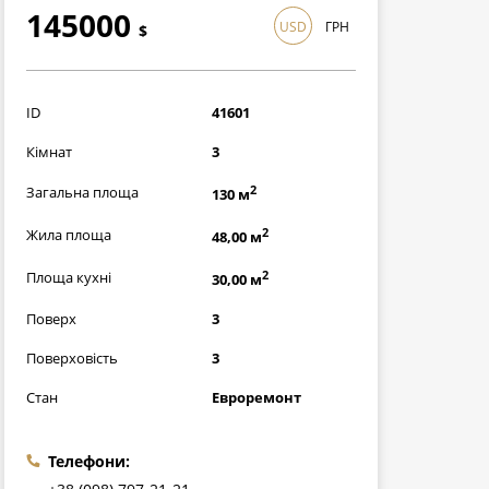
145000
USD
ГРН
$
4205000
грн
ID
41601
Кімнат
3
2
Загальна площа
130 м
2
Жила площа
48,00 м
2
Площа кухні
30,00 м
Поверх
3
Поверховість
3
Стан
Евроремонт
Телефони: