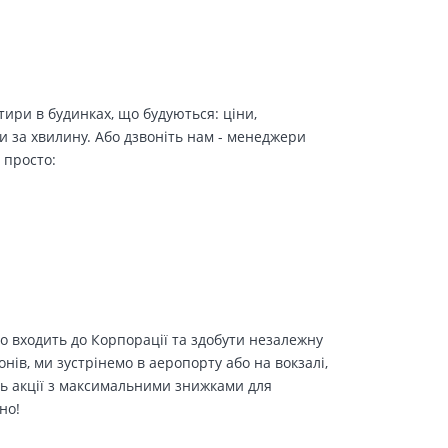
ири в будинках, що будуються: ціни,
и за хвилину. Або дзвоніть нам - менеджери
 просто:
о входить до Корпорації та здобути незалежну
іонів, ми зустрінемо в аеропорту або на вокзалі,
ть акції з максимальними знижками для
но!