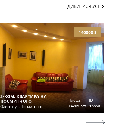
ДИВИТИСЯ УСІ
140000 $
ПРОДАМ 
КОМНАТ
3-КОМ. КВАРТИРА НА
УЛ.ЕКА
Площа
ID
ПОСМИТНОГО.
Одесса, 
142/60/25
13830
Одесса, ул. Посмитного
(Европей