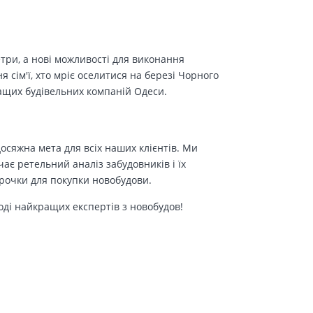
етри, а нові можливості для виконання
сім'ї, хто мріє оселитися на березі Чорного
ращих будівельних компаній Одеси.
осяжна мета для всіх наших клієнтів. Ми
є ретельний аналіз забудовників і їх
трочки для покупки новобудови.
оді найкращих експертів з новобудов!