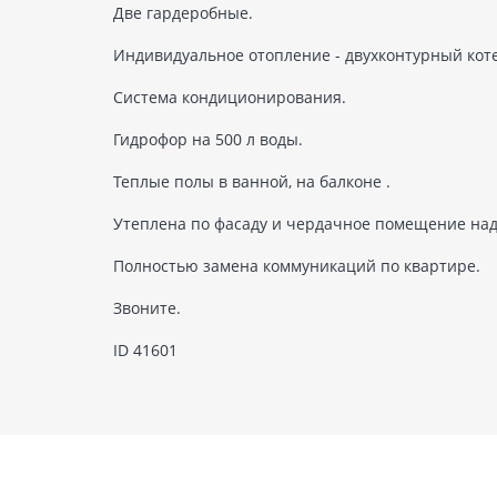
Две гардеробные.
Индивидуальное отопление - двухконтурный коте
Система кондиционирования.
Гидрофор на 500 л воды.
Теплые полы в ванной, на балконе .
Утеплена по фасаду и чердачное помещение над
Полностью замена коммуникаций по квартире.
Звоните.
ID 41601