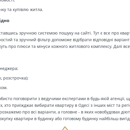
чку та купівлю житла.
ідно
тавшись зручною системою пошуку на сайті. Тут є все про кварт
остий та зручний фільтр допоможе відібрати відповідні варіант
ть про плюси та мінуси кожного житлового комплексу. Далі все
енеджера;
, розстрочка);
ком.
бисто поговорити з ведучими експертами в будь-якій агенції, щ
Тих, хто приїжджає вибирати квартиру в Одесі з інших міст та рег
озкажемо про всі варіанти, а головне - в яких новобудовах дію
окупку квартири в будинку або готовому будинку найбільш вигід