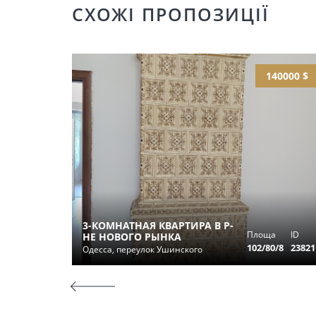
СХОЖІ ПРОПОЗИЦІЇ
140000 $
3-КОМНАТНАЯ КВАРТИРА В Р-
Площа
ID
НЕ НОВОГО РЫНКА
102/80/8
23821
Одесса, переулок Ушинского