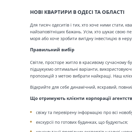
НОВІ КВАРТИРИ В ОДЕСІ ТА ОБЛАСТІ
Для тисяч одеситів і тих, хто хоче ними стати, к
найзаповітніших бажань. Усім, хто шукає свою п
моря або хоче зробити вигідну інвестицію в нер
Правильний вибір
Світле, просторе житло в красивому сучасному бу
підшукуємо оптимальні варіанти, використовуючи
пропозицій з метою вибрати найкращі. Наш клієн
Відкрийте для себе динамічний, яскравий, повни
Що отримують клієнти корпорації агентст
свіжу та перевірену інформацію про всі новоб
екскурсії по готових будинках, що будуються;
консультації провідних експертів у галузі неру