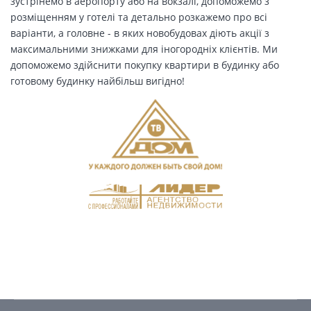
зустрінемо в аеропорту або на вокзалі, допоможемо з
розміщенням у готелі та детально розкажемо про всі
варіанти, а головне - в яких новобудовах діють акції з
максимальними знижками для іногородніх клієнтів. Ми
допоможемо здійснити покупку квартири в будинку або
готовому будинку найбільш вигідно!