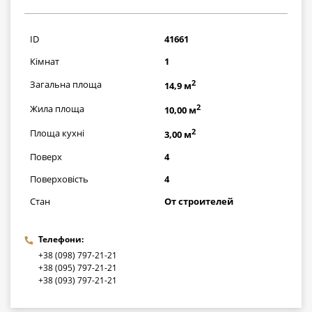
310300
грн
ID
41661
Кімнат
1
2
Загальна площа
14,9 м
2
Жила площа
10,00 м
2
Площа кухні
3,00 м
Поверх
4
Поверховість
4
Стан
От строителей
Телефони:
+38 (098) 797-21-21
+38 (095) 797-21-21
+38 (093) 797-21-21