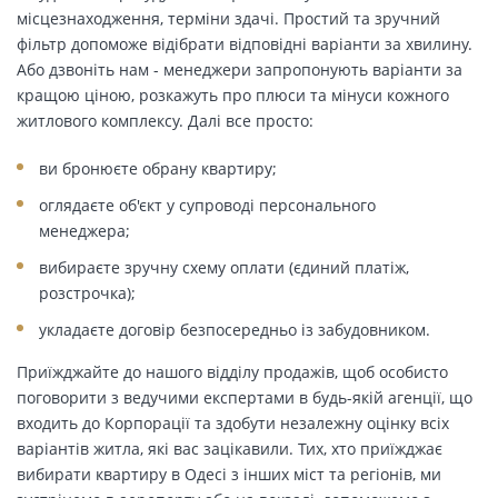
місцезнаходження, терміни здачі. Простий та зручний
фільтр допоможе відібрати відповідні варіанти за хвилину.
Або дзвоніть нам - менеджери запропонують варіанти за
кращою ціною, розкажуть про плюси та мінуси кожного
житлового комплексу. Далі все просто:
ви бронюєте обрану квартиру;
оглядаєте об'єкт у супроводі персонального
менеджера;
вибираєте зручну схему оплати (єдиний платіж,
розстрочка);
укладаєте договір безпосередньо із забудовником.
Приїжджайте до нашого відділу продажів, щоб особисто
поговорити з ведучими експертами в будь-якій агенції, що
входить до Корпорації та здобути незалежну оцінку всіх
варіантів житла, які вас зацікавили. Тих, хто приїжджає
вибирати квартиру в Одесі з інших міст та регіонів, ми