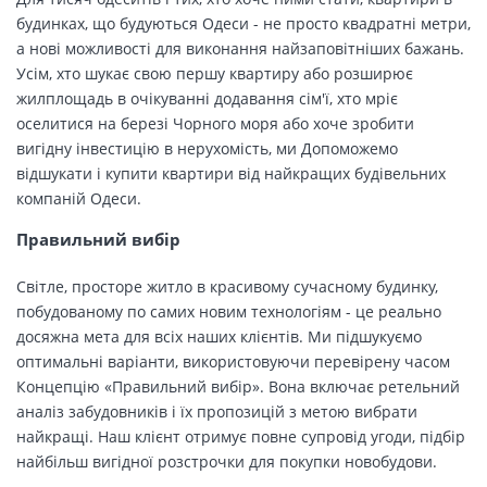
будинках, що будуються Одеси - не просто квадратні метри,
а нові можливості для виконання найзаповітніших бажань.
Усім, хто шукає свою першу квартиру або розширює
жилплощадь в очікуванні додавання сім'ї, хто мріє
оселитися на березі Чорного моря або хоче зробити
вигідну інвестицію в нерухомість, ми Допоможемо
відшукати і купити квартири від найкращих будівельних
компаній Одеси.
Правильний вибір
Світле, просторе житло в красивому сучасному будинку,
побудованому по самих новим технологіям - це реально
досяжна мета для всіх наших клієнтів. Ми підшукуємо
оптимальні варіанти, використовуючи перевірену часом
Концепцію «Правильний вибір». Вона включає ретельний
аналіз забудовників і їх пропозицій з метою вибрати
найкращі. Наш клієнт отримує повне супровід угоди, підбір
найбільш вигідної розстрочки для покупки новобудови.