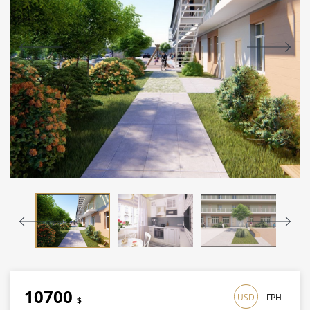
10700
USD
ГРН
$