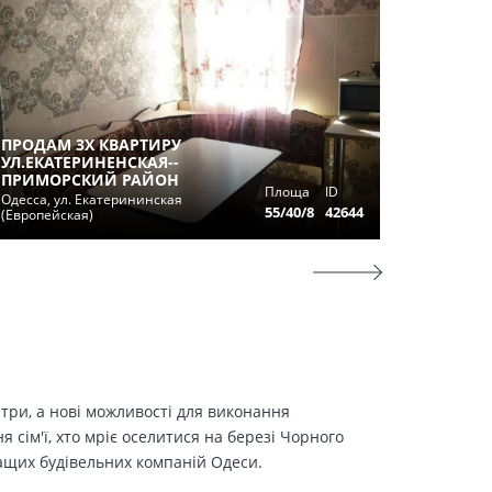
ПРОДАМ 3Х КВАРТИРУ
ТРЕХК
УЛ.ЕКАТЕРИНЕНСКАЯ--
НИЩИН
ПРИМОРСКИЙ РАЙОН
Площа
ID
ПРОГР
Одесса, ул. Екатерининская
55/40/8
42644
(Европейская)
Одесса, 
етри, а нові можливості для виконання
сім'ї, хто мріє оселитися на березі Чорного
ращих будівельних компаній Одеси.