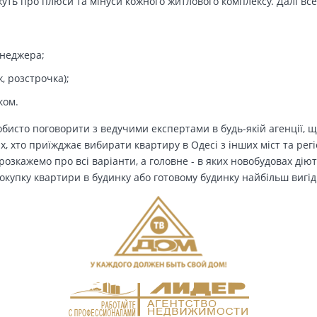
ть про плюси та мінуси кожного житлового комплексу. Далі все
енеджера;
, розстрочка);
ком.
бисто поговорити з ведучими експертами в будь-якій агенції, щ
Тих, хто приїжджає вибирати квартиру в Одесі з інших міст та рег
озкажемо про всі варіанти, а головне - в яких новобудовах дію
окупку квартири в будинку або готовому будинку найбільш вигід