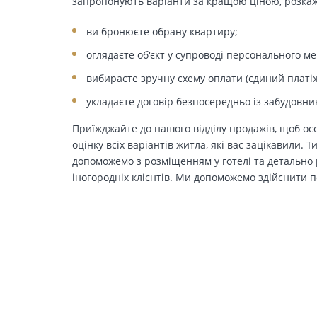
запропонують варіанти за кращою ціною, розкажу
ви бронюєте обрану квартиру;
оглядаєте об'єкт у супроводі персонального м
вибираєте зручну схему оплати (єдиний платіж
укладаєте договір безпосередньо із забудовни
Приїжджайте до нашого відділу продажів, щоб осо
оцінку всіх варіантів житла, які вас зацікавили. 
допоможемо з розміщенням у готелі та детально р
іногородніх клієнтів. Ми допоможемо здійснити п