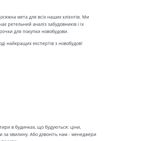
осяжна мета для всіх наших клієнтів. Ми
є ретельний аналіз забудовників і їх
трочки для покупки новобудови.
оді найкращих експертів з новобудов!
ири в будинках, що будуються: ціни,
и за хвилину. Або дзвоніть нам - менеджери