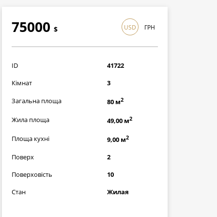
75000
USD
ГРН
$
2175000
грн
ID
41722
Кімнат
3
2
Загальна площа
80 м
2
Жила площа
49,00 м
2
Площа кухні
9,00 м
Поверх
2
Поверховість
10
Стан
Жилая