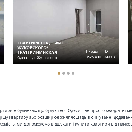
КВАРТИРА ПОД ОФИС
ЖУКОВСКОГО/
Площа
ID
ЕКАТЕРИНИНСКАЯ
75/53/10
34113
Одесса, ул. Жуковского
вартири в будинках, що будуються Одеси - не просто квадратні м
ершу квартиру або розширює жилплощадь в очікуванні додавання 
ухомість, ми Допоможемо відшукати і купити квартири від найк