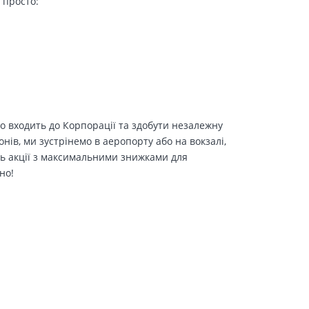
 просто:
о входить до Корпорації та здобути незалежну
іонів, ми зустрінемо в аеропорту або на вокзалі,
ть акції з максимальними знижками для
но!