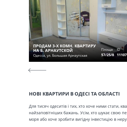
ПРОДАМ 3-Х КОМН. КВАРТИРУ
Площа
ID
НА Б. АРНАУТСКОЙ
57/25/8
11107
Одесса, ул. Большая Арнаутская
НОВІ КВАРТИРИ В ОДЕСІ ТА ОБЛАСТІ
Для тисяч одеситів і тих, хто хоче ними стати, к
найзаповітніших бажань. Усім, хто шукає свою п
моря або хоче зробити вигідну інвестицію в нер