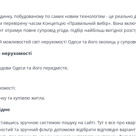
динку, побудованому по самих новим технологіям - це реально д
 перевірену часом Концепцію «Правильний вибір». Вона включа
т отримує повне супровід угоди, підбір найбільш вигідної розс
й можливостей світ нерухомості Одеси та його околиць у супров
в нерухомості
удови Одеси та його передмістя;
хомості;
чку та купівлю житла.
ідно
тавшись зручною системою пошуку на сайті. Тут є все про кварт
остий та зручний фільтр допоможе відібрати відповідні варіант