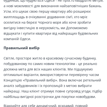
будинках, що будуються Одеси - не просто квадратні метри,
а нові можливості для виконання найзаповітніших бажань.
Усім, хто шукає свою першу квартиру або розширює
жилплощадь в очікуванні додавання сім'ї, хто мріє
оселитися на березі Чорного моря або хоче зробити
вигідну інвестицію в нерухомість, ми Допоможемо
відшукати і купити квартири від найкращих будівельних
компаній Одеси.
Правильний вибір
Світле, просторе житло в красивому сучасному будинку,
побудованому по самих новим технологіям - це реально
досяжна мета для всіх наших клієнтів. Ми підшукуємо
оптимальні варіанти, використовуючи перевірену часом
Концепцію «Правильний вибір». Вона включає ретельний
аналіз забудовників і їх пропозицій з метою вибрати
найкращі. Наш клієнт отримує повне супровід угоди, підбір
найбільш вигідної розстрочки для покупки новобудови.
Відкрийте для себе динамічний, яскравий, повний