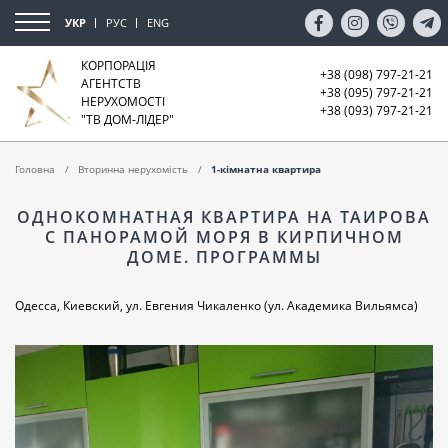
УКР
РУС
ENG
КОРПОРАЦІЯ
+38 (098) 797-21-21
АГЕНТСТВ
+38 (095) 797-21-21
НЕРУХОМОСТІ
+38 (093) 797-21-21
"ТВ ДОМ-ЛІДЕР"
Головна
Вторинна нерухомість
1-кімнатна квартира
ОДНОКОМНАТНАЯ КВАРТИРА НА ТАИРОВА
С ПАНОРАМОЙ МОРЯ В КИРПИЧНОМ
ДОМЕ. ПРОГРАММЫ
Одесса, Киевский, ул. Евгения Чикаленко (ул. Академика Вильямса)