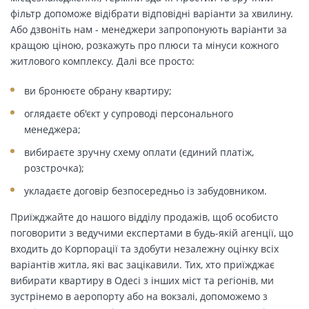
фільтр допоможе відібрати відповідні варіанти за хвилину.
Або дзвоніть нам - менеджери запропонують варіанти за
кращою ціною, розкажуть про плюси та мінуси кожного
житлового комплексу. Далі все просто:
ви бронюєте обрану квартиру;
оглядаєте об'єкт у супроводі персонального
менеджера;
вибираєте зручну схему оплати (єдиний платіж,
розстрочка);
укладаєте договір безпосередньо із забудовником.
Приїжджайте до нашого відділу продажів, щоб особисто
поговорити з ведучими експертами в будь-якій агенції, що
входить до Корпорації та здобути незалежну оцінку всіх
варіантів житла, які вас зацікавили. Тих, хто приїжджає
вибирати квартиру в Одесі з інших міст та регіонів, ми
зустрінемо в аеропорту або на вокзалі, допоможемо з