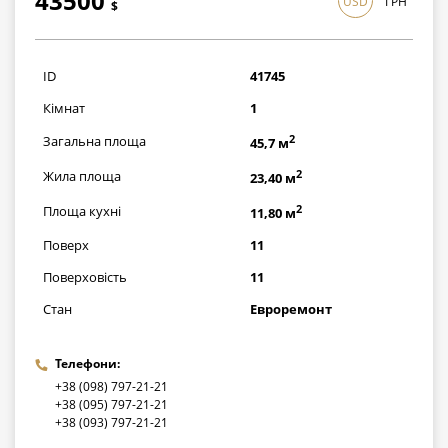
43500
USD
ГРН
$
1261500
грн
ID
41745
Кімнат
1
2
Загальна площа
45,7 м
2
Жила площа
23,40 м
2
Площа кухні
11,80 м
Поверх
11
Поверховість
11
Стан
Евроремонт
Телефони:
+38 (098) 797-21-21
+38 (095) 797-21-21
+38 (093) 797-21-21