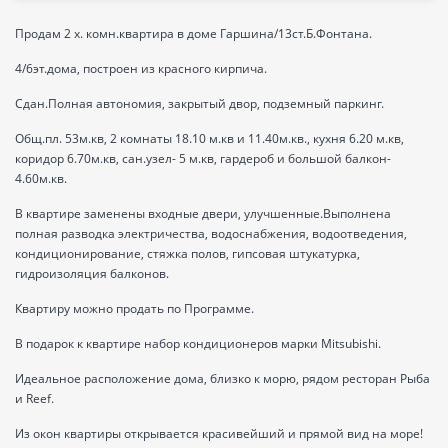
Продам 2 х. комн.квартира в доме Гаршина/13ст.Б.Фонтана.
4/6эт.дома, построен из красного кирпича.
Сдан.Полная автономия, закрытый двор, подземный паркинг.
Общ.пл. 53м.кв, 2 комнаты 18.10 м.кв и 11.40м.кв., кухня 6.20 м.кв,
коридор 6.70м.кв, сан.узел- 5 м.кв, гардероб и большой балкон-
4.60м.кв.
В квартире заменены входные двери, улучшенные.Выполнена
полная разводка электричества, водоснабжения, водоотведения,
кондиционирование, стяжка полов, гипсовая штукатурка,
гидроизоляция балконов.
Квартиру можно продать по Программе.
В подарок к квартире набор кондиционеров марки Mitsubishi.
Идеальное расположение дома, близко к морю, рядом ресторан Рыба
и Reef.
Из окон квартиры открывается красивейший и прямой вид на море!