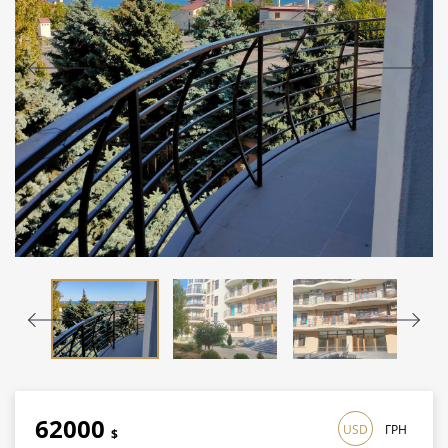
62000
USD
ГРН
$