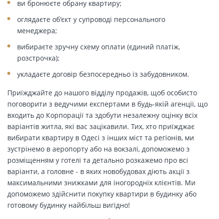
ви бронюєте обрану квартиру;
оглядаєте об'єкт у супроводі персонального
менеджера;
вибираєте зручну схему оплати (єдиний платіж,
розстрочка);
укладаєте договір безпосередньо із забудовником.
Приїжджайте до нашого відділу продажів, щоб особисто
поговорити з ведучими експертами в будь-якій агенції, що
входить до Корпорації та здобути незалежну оцінку всіх
варіантів житла, які вас зацікавили. Тих, хто приїжджає
вибирати квартиру в Одесі з інших міст та регіонів, ми
зустрінемо в аеропорту або на вокзалі, допоможемо з
розміщенням у готелі та детально розкажемо про всі
варіанти, а головне - в яких новобудовах діють акції з
максимальними знижками для іногородніх клієнтів. Ми
допоможемо здійснити покупку квартири в будинку або
готовому будинку найбільш вигідно!