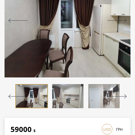
59000
USD
ГРН
$