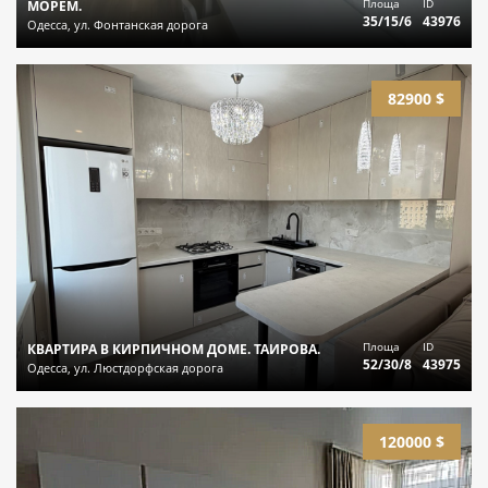
Площа
ID
МОРЕМ.
35/15/6
43976
Одесса, ул. Фонтанская дорога
82900 $
Площа
ID
КВАРТИРА В КИРПИЧНОМ ДОМЕ. ТАИРОВА.
52/30/8
43975
Одесса, ул. Люстдорфская дорога
120000 $