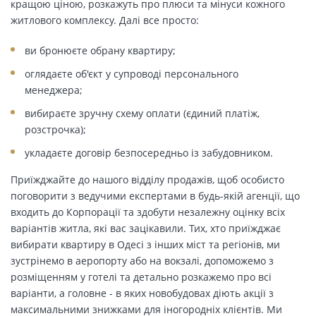
кращою ціною, розкажуть про плюси та мінуси кожного
житлового комплексу. Далі все просто:
ви бронюєте обрану квартиру;
оглядаєте об'єкт у супроводі персонального
менеджера;
вибираєте зручну схему оплати (єдиний платіж,
розстрочка);
укладаєте договір безпосередньо із забудовником.
Приїжджайте до нашого відділу продажів, щоб особисто
поговорити з ведучими експертами в будь-якій агенції, що
входить до Корпорації та здобути незалежну оцінку всіх
варіантів житла, які вас зацікавили. Тих, хто приїжджає
вибирати квартиру в Одесі з інших міст та регіонів, ми
зустрінемо в аеропорту або на вокзалі, допоможемо з
розміщенням у готелі та детально розкажемо про всі
варіанти, а головне - в яких новобудовах діють акції з
максимальними знижками для іногородніх клієнтів. Ми