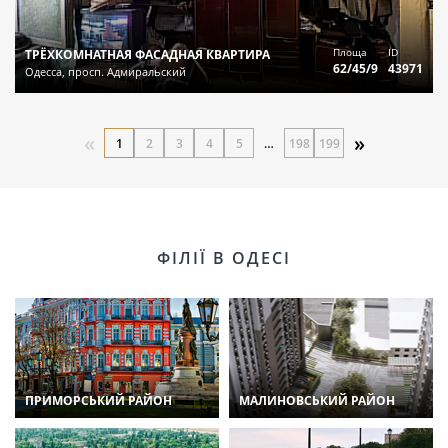
Площа
ID
ТРЁХКОМНАТНАЯ ФАСАДНАЯ КВАРТИРА
62/45/9
43971
Одесса, просп. Адмиральский
«
»
1
2
3
4
5
…
198
199
ФІЛІЇ В ОДЕСІ
ПРИМОРСЬКИЙ РАЙОН
МАЛИНОВСЬКИЙ РАЙОН