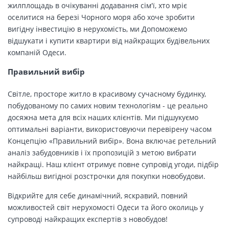
жилплощадь в очікуванні додавання сім'ї, хто мріє
оселитися на березі Чорного моря або хоче зробити
вигідну інвестицію в нерухомість, ми Допоможемо
відшукати і купити квартири від найкращих будівельних
компаній Одеси.
Правильний вибір
Світле, просторе житло в красивому сучасному будинку,
побудованому по самих новим технологіям - це реально
досяжна мета для всіх наших клієнтів. Ми підшукуємо
оптимальні варіанти, використовуючи перевірену часом
Концепцію «Правильний вибір». Вона включає ретельний
аналіз забудовників і їх пропозицій з метою вибрати
найкращі. Наш клієнт отримує повне супровід угоди, підбір
найбільш вигідної розстрочки для покупки новобудови.
Відкрийте для себе динамічний, яскравий, повний
можливостей світ нерухомості Одеси та його околиць у
супроводі найкращих експертів з новобудов!