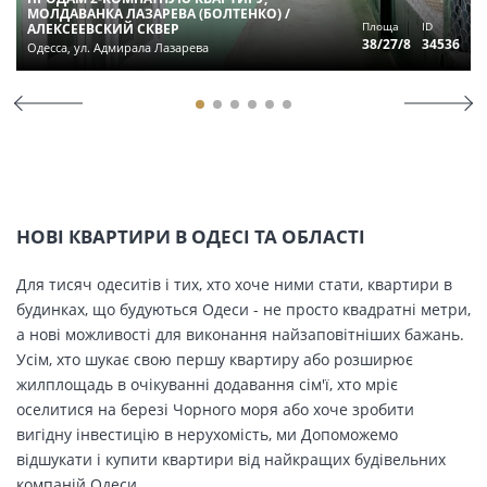
МОЛДАВАНКА ЛАЗАРЕВА (БОЛТЕНКО) /
Площа
ID
АЛЕКСЕЕВСКИЙ СКВЕР
38/27/8
34536
Одесса, ул. Адмирала Лазарева
НОВІ КВАРТИРИ В ОДЕСІ ТА ОБЛАСТІ
Для тисяч одеситів і тих, хто хоче ними стати, квартири в
будинках, що будуються Одеси - не просто квадратні метри,
а нові можливості для виконання найзаповітніших бажань.
Усім, хто шукає свою першу квартиру або розширює
жилплощадь в очікуванні додавання сім'ї, хто мріє
оселитися на березі Чорного моря або хоче зробити
вигідну інвестицію в нерухомість, ми Допоможемо
відшукати і купити квартири від найкращих будівельних
компаній Одеси.