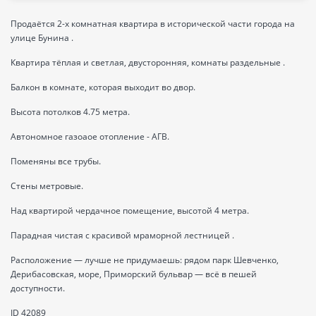
Продаётся 2-х комнатная квартира в исторической части города на
улице Бунина .
Квартира тёплая и светлая, двусторонняя, комнаты раздельные .
Балкон в комнате, которая выходит во двор.
Высота потолков 4.75 метра.
Автономное газоаое отопление - АГВ.
Поменяны все трубы.
Стены метровые.
Над квартирой чердачное помещение, высотой 4 метра.
Парадная чистая с красивой мраморной лестницей .
Расположение — лучше не придумаешь: рядом парк Шевченко,
Дерибасовская, море, Приморский бульвар — всё в пешей
доступности.
ID 42089