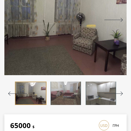
65000
USD
ГРН
$