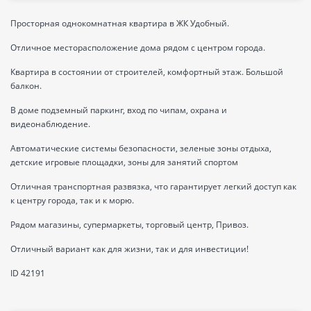
Просторная однокомнатная квартира в ЖК Удобный.
Отличное месторасположение дома рядом с центром города.
Квартира в состоянии от строителей, комфортный этаж. Большой
балкон.
В доме подземный паркинг, вход по чипам, охрана и
видеонаблюдение.
Автоматические системы безопасности, зеленые зоны отдыха,
детские игровые площадки, зоны для занятий спортом
Отличная транспортная развязка, что гарантирует легкий доступ как
к центру города, так и к морю.
Рядом магазины, супермаркеты, торговый центр, Привоз.
Отличный вариант как для жизни, так и для инвестиции!
ID 42191