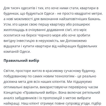
Для тисяч одеситів і тих, хто хоче ними стати, квартири в
будинках, що будуються Одеси - не просто квадратні метри,
а нові можливості для виконання найзаповітніших бажань.
Усім, хто шукає свою першу квартиру або розширює
жилплощадь в очікуванні додавання сім'ї, хто мріє
оселитися на березі Чорного моря або хоче зробити
вигідну інвестицію в нерухомість, ми Допоможемо
відшукати і купити квартири від найкращих будівельних
компаній Одеси.
Правильний вибір
Світле, просторе житло в красивому сучасному будинку,
побудованому по самих новим технологіям - це реально
досяжна мета для всіх наших клієнтів. Ми підшукуємо
оптимальні варіанти, використовуючи перевірену часом
Концепцію «Правильний вибір». Вона включає ретельний
аналіз забудовників і їх пропозицій з метою вибрати
найкращі. Наш клієнт отримує повне супровід угоди, підбір