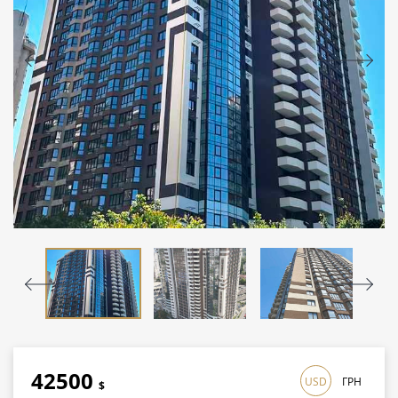
42500
USD
ГРН
$