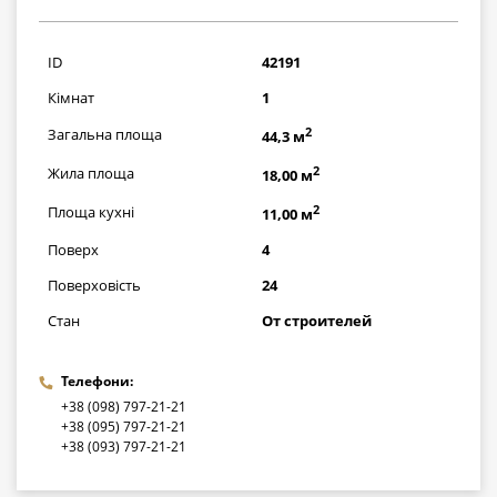
1232500
грн
ID
42191
Кімнат
1
2
Загальна площа
44,3 м
2
Жила площа
18,00 м
2
Площа кухні
11,00 м
Поверх
4
Поверховість
24
Стан
От строителей
Телефони:
+38 (098) 797-21-21
+38 (095) 797-21-21
+38 (093) 797-21-21