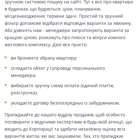
зручною системою пошуку на сайті. Тут є все про квартири
в будинках, що будуються: ціни, планування,
місцезнаходження, терміни здачі. Простий та зручний
фільтр допоможе відібрати відповідні варіанти за хвилину.
Або дзвоніть нам - менеджери запропонують варіанти за
кращою ціною, розкажуть про плюси та мінуси кожного
житлового комплексу. Далі все просто:
ви бронюєте обрану квартиру;
оглядаєте об'єкт у супроводі персонального
менеджера;
вибираєте зручну схему оплати (єдиний платіж,
розстрочка);
укладаєте договір безпосередньо із забудовником.
Приїжджайте до нашого відділу продажів, щоб особисто
поговорити з ведучими експертами в будь-якій агенції, що
входить до Корпорації та здобути незалежну оцінку всіх
варіантів житла, які вас зацікавили. Тих, хто приїжджає